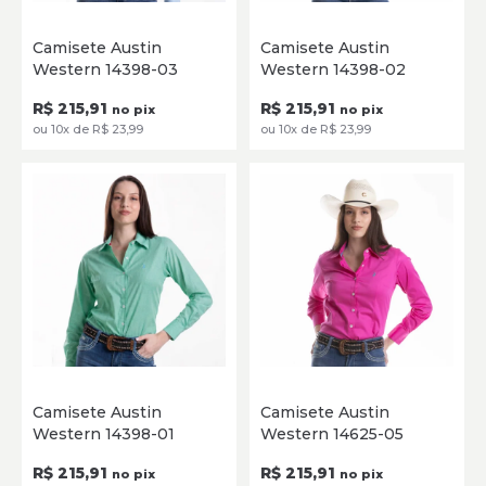
P
M
G
GG
XG
P
M
G
GG
XG
Camisete Austin
Camisete Austin
Western 14398-03
Western 14398-02
SELECIONE
SELECIONE
R$ 215,91
R$ 215,91
no pix
no pix
ou 10x de R$ 23,99
ou 10x de R$ 23,99
P
M
G
GG
XG
P
M
G
GG
XG
Camisete Austin
Camisete Austin
Western 14398-01
Western 14625-05
SELECIONE
SELECIONE
R$ 215,91
R$ 215,91
no pix
no pix