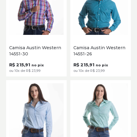
P
M
G
GG
XG
P
M
G
GG
XG
Camisa Austin Western
Camisa Austin Western
14551-30
14551-26
SELECIONE
SELECIONE
R$ 215,91
R$ 215,91
no pix
no pix
ou 10x de R$ 23,99
ou 10x de R$ 23,99