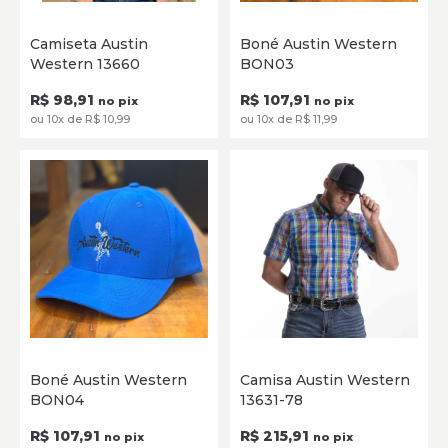
P
M
G
Único
Camiseta Austin
Boné Austin Western
Western 13660
BON03
SELECIONE
ADICIONAR
R$ 98,91
R$ 107,91
no pix
no pix
ou 10x de R$ 10,99
ou 10x de R$ 11,99
Único
P
M
G
GG
XG
Boné Austin Western
Camisa Austin Western
BON04
13631-78
ADICIONAR
SELECIONE
R$ 107,91
R$ 215,91
no pix
no pix