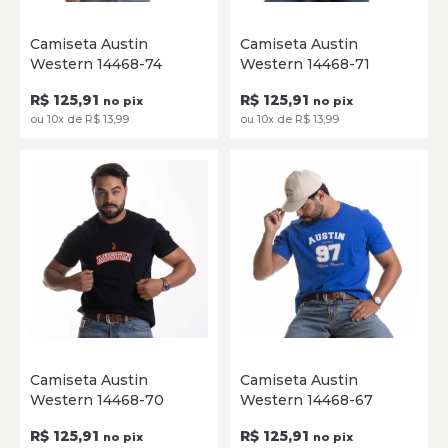
P
M
G
GG
XG
P
M
G
GG
XG
Camiseta Austin
Camiseta Austin
Western 14468-74
Western 14468-71
SELECIONE
SELECIONE
R$ 125,91
R$ 125,91
no pix
no pix
ou 10x de R$ 13,99
ou 10x de R$ 13,99
P
M
G
GG
XG
P
M
G
GG
XG
Camiseta Austin
Camiseta Austin
Western 14468-70
Western 14468-67
SELECIONE
SELECIONE
R$ 125,91
R$ 125,91
no pix
no pix