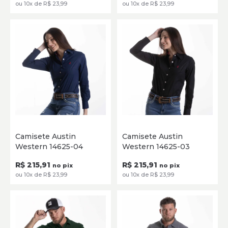
ou 10x de R$ 23,99
ou 10x de R$ 23,99
P
M
G
GG
XG
P
M
G
GG
XG
Camisete Austin
Camisete Austin
Western 14625-04
Western 14625-03
SELECIONE
SELECIONE
R$ 215,91
R$ 215,91
no pix
no pix
ou 10x de R$ 23,99
ou 10x de R$ 23,99