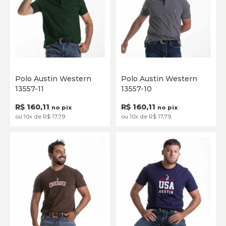
P
M
G
GG
XG
P
M
G
GG
XG
Polo Austin Western
Polo Austin Western
13557-11
13557-10
SELECIONE
SELECIONE
R$ 160,11
R$ 160,11
no pix
no pix
ou 10x de R$ 17,79
ou 10x de R$ 17,79