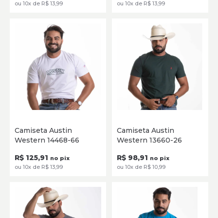
ou 10x de R$ 13,99
ou 10x de R$ 13,99
P
M
G
GG
XG
P
M
G
GG
XG
G3
Camiseta Austin
Camiseta Austin
G1
G2
Western 14468-66
Western 13660-26
SELECIONE
SELECIONE
R$ 125,91
R$ 98,91
no pix
no pix
ou 10x de R$ 13,99
ou 10x de R$ 10,99