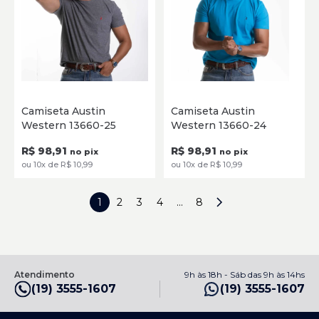
P
M
G
GG
XG
G3
P
M
G
GG
XG
Camiseta Austin
Camiseta Austin
G1
G2
Western 13660-25
Western 13660-24
SELECIONE
SELECIONE
R$ 98,91
R$ 98,91
no pix
no pix
ou 10x de R$ 10,99
ou 10x de R$ 10,99
1
2
3
4
...
8
Atendimento
9h às 18h - Sáb das 9h às 14hs
(19) 3555-1607
(19) 3555-1607