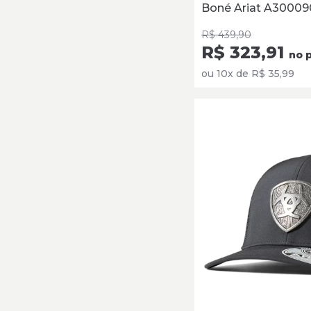
Boné Ariat A3000
R$ 439,90
R$ 323,91
no p
ou 10x de R$ 35,99