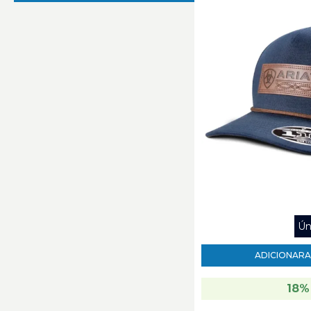
R$
R$
Estampado (3)
Inox (1)
Marrom Escuro (1)
marrom/cinza (1)
Marrom/navajo (1)
Marrom/Preto (2)
marrom/preto/laranja (1)
marrom/rosa (1)
Natural (9)
Rosa Claro (1)
Verde Oliva (1)
Vermelho/Preto/Branco (1)
Xadrez (9)
Ún
ADICIONAR
A
18%