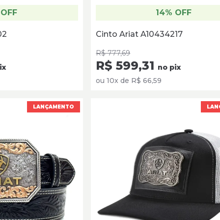
 OFF
14% OFF
02
Cinto Ariat A10434217
R$ 777,69
R$ 599,31
ix
no pix
ou 10x de R$ 66,59
LANÇAMENTO
LAN