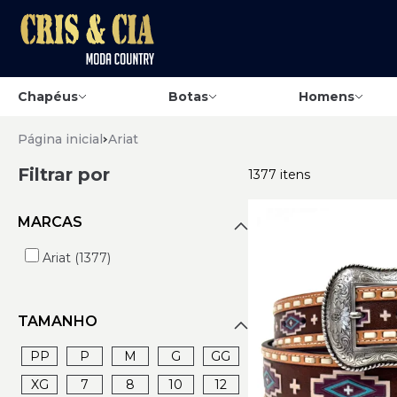
Chapéus
Botas
Homens
Página inicial
Ariat
Filtrar por
1377 itens
MARCAS
Ariat (1377)
TAMANHO
PP
P
M
G
GG
XG
7
8
10
12