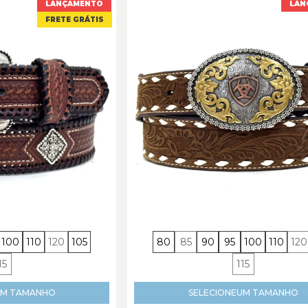
LANÇAMENTO
LAN
FRETE GRÁTIS
100
110
120
105
80
85
90
95
100
110
120
15
115
M TAMANHO
SELECIONE
UM TAMANHO