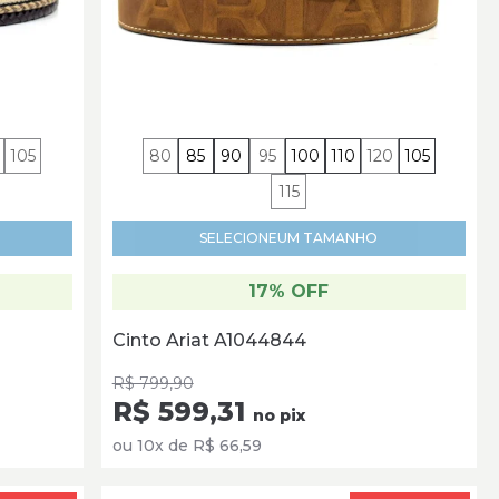
105
80
85
90
95
100
110
120
105
115
SELECIONE
UM TAMANHO
17% OFF
Cinto Ariat A1044844
R$ 799,90
R$ 599,31
no pix
ou 10x de R$ 66,59