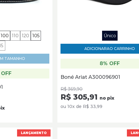
100
110
120
105
Único
15
ADICIONAR
AO CARRINHO
M TAMANHO
8% OFF
 OFF
Boné Ariat A300096901
01
R$ 369,90
R$ 305,91
no pix
ou 10x de R$ 33,99
ix
LANÇAMENTO
LAN