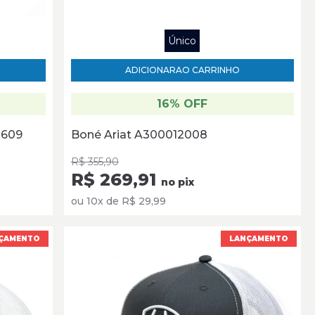
Único
ADICIONAR
AO CARRINHO
16% OFF
2609
Boné Ariat A300012008
R$ 355,90
R$ 269,91
no pix
ou 10x de R$ 29,99
ÇAMENTO
LANÇAMENTO