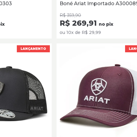
90303
Boné Ariat Importado A30008
R$ 359,90
R$ 269,91
ix
no pix
ou 10x de R$ 29,99
LANÇAMENTO
LAN