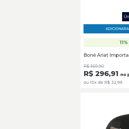
Ún
ADICIONAR
A
11%
Boné Ariat Import
R$ 369,90
R$ 296,91
no 
ou 10x de R$ 32,99