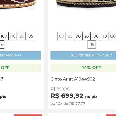
100
110
120
105
80
85
90
95
100
110
120
15
115
M TAMANHO
SELECIONE
UM TAMANHO
 OFF
14% OFF
97
Cinto Ariat A1044902
R$ 899,90
R$ 699,92
pix
no pix
ou 10x de R$ 77,77