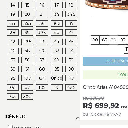
14
15
16
17
18
19
20
21
34
34.5
35
35.5
36
36.5
37
38
39
39.5
40
41
80
85
90
95
42
42.5
43
44
45
1
46
48
50
52
54
55
56
57
58
59
SELECIONE
U
60
61
80
85
90
14%
95
100
G4
Único
110
Cinto Ariat A10450
08
07
105
115
42,5
G2
XXG
R$ 899,90
R$ 699,92
no 
ou 10x de R$ 77,77
GÊNERO