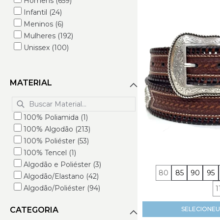
Homens (659)
Infantil (24)
Meninos (6)
Mulheres (192)
Unissex (100)
MATERIAL
100% Poliamida (1)
100% Algodão (213)
100% Poliéster (53)
100% Tencel (1)
Algodão e Poliéster (3)
80
85
90
95
Algodão/Elastano (42)
Algodão/Poliéster (94)
1
Algodão/Poliéster/Elastano (12)
SELECIONE
U
CATEGORIA
Algodão/Poliéster/Nylon (1)