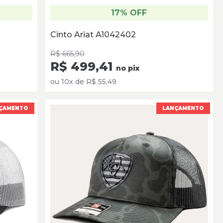
17% OFF
Cinto Ariat A1042402
R$ 665,90
R$ 499,41
no pix
ou 10x de R$ 55,49
ÇAMENTO
LANÇAMENTO