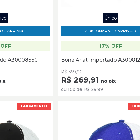
ico
Único
O CARRINHO
ADICIONAR
AO CARRINHO
 OFF
17% OFF
ado A300085601
Boné Ariat Importado A30001
R$ 359,90
R$ 269,91
pix
no pix
ou 10x de R$ 29,99
LANÇAMENTO
LAN