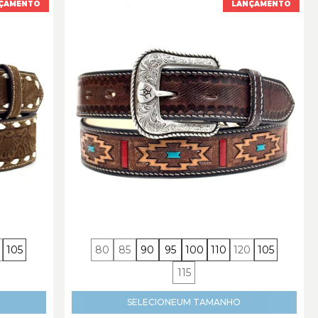
ÇAMENTO
LANÇAMENTO
105
80
85
90
95
100
110
120
105
115
SELECIONE
UM TAMANHO