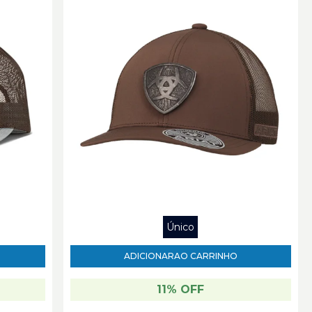
Único
ADICIONAR
AO CARRINHO
11% OFF