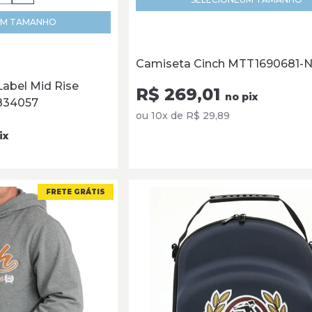
M TAMANHO
Camiseta Cinch MTT1690681-
Label Mid Rise
R$ 269,01
no pix
834057
ou 10x de R$ 29,89
ix
FRETE GRÁTIS