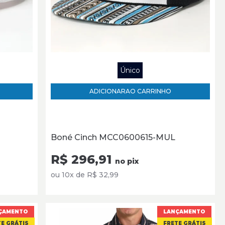
Único
ADICIONAR
AO CARRINHO
Boné Cinch MCC0600615-MUL
R$ 296,91
no pix
ou 10x de R$ 32,99
ÇAMENTO
LANÇAMENTO
E GRÁTIS
FRETE GRÁTIS