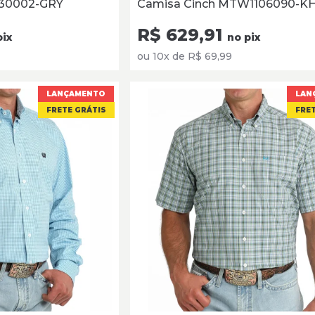
530002-GRY
Camisa Cinch MTW1106090-K
R$ 629,91
pix
no pix
ou 10x de R$ 69,99
LANÇAMENTO
LAN
FRETE GRÁTIS
FRET