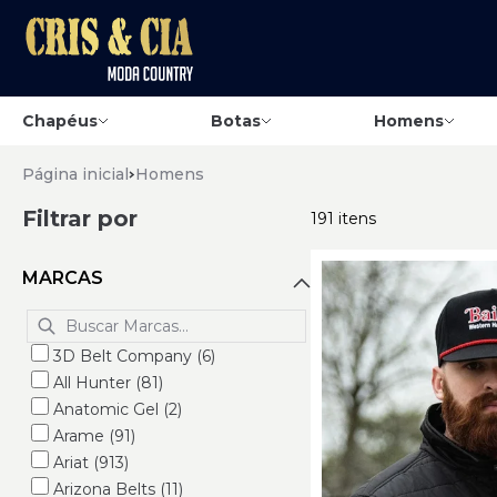
Chapéus
Botas
Homens
Página inicial
Homens
Filtrar por
191 itens
MARCAS
3D Belt Company (6)
All Hunter (81)
Anatomic Gel (2)
Arame (91)
Ariat (913)
Arizona Belts (11)