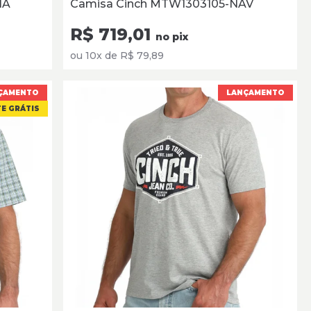
HA
Camisa Cinch MTW1303105-NAV
R$ 719,01
no pix
ou 10x de R$ 79,89
ÇAMENTO
LANÇAMENTO
E GRÁTIS