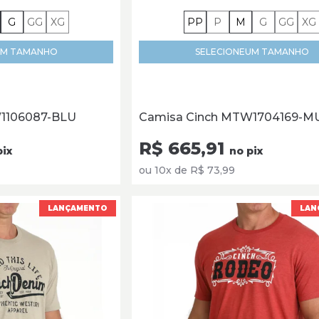
G
GG
XG
PP
P
M
G
GG
XG
M TAMANHO
SELECIONE
UM TAMANHO
1106087-BLU
Camisa Cinch MTW1704169-M
R$ 665,91
pix
no pix
ou 10x de R$ 73,99
LANÇAMENTO
LAN