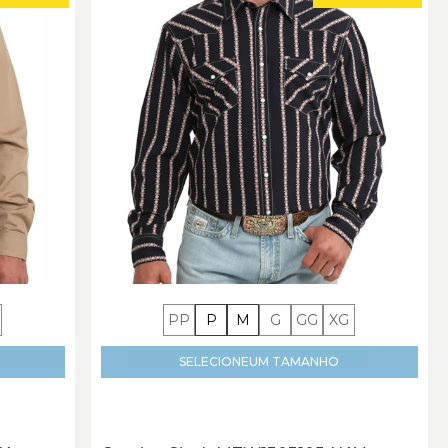
PP
P
M
G
GG
XG
SELECIONE
UM TAMANHO