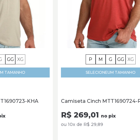
G
GG
XG
P
M
G
GG
XG
M TAMANHO
SELECIONE
UM TAMANHO
TT1690723-KHA
Camiseta Cinch MTT1690724-
R$ 269,01
pix
no pix
ou 10x de R$ 29,89