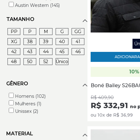
Austin Western (145)
Avalon Sport (4)
TAMANHO
Bailey (8)
Bass Pro Shops (71)
PP
P
M
G
GG
Best Rodeio (32)
XG
38
39
40
41
Bex (47)
Ún
Bill Way (53)
42
43
44
45
46
ADICIONAR
A
Blazin Roxx (1)
48
50
52
Único
Boker Justin (2)
10%
Brene Horse (1)
Cabelas (1)
GÊNERO
Boné Bailey S26BA
Cinch (191)
Cincow (123)
Homens (102)
R$ 409,90
Classic (68)
Mulheres (1)
R$ 332,91
no p
Classic Equine (7)
Unissex (2)
ou 10x de R$ 36,99
Cowboy Up (6)
Cris & Cia (8)
Crumrine (1)
MATERIAL