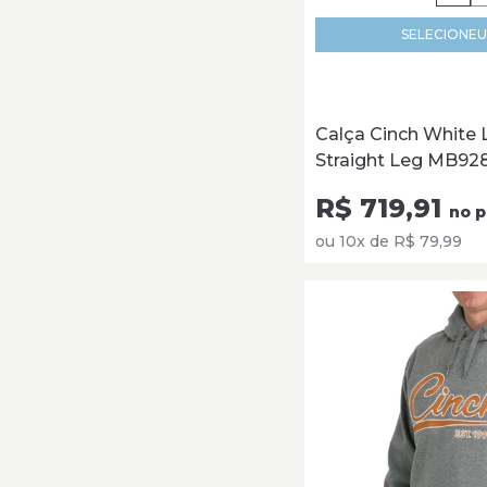
SELECIONE
U
Calça Cinch White 
Straight Leg MB92
R$ 719,91
no p
ou 10x de R$ 79,99