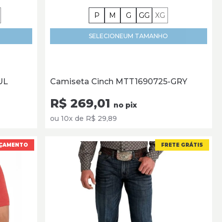
P
M
G
GG
XG
SELECIONE
UM TAMANHO
UL
Camiseta Cinch MTT1690725-GRY
R$ 269,01
no pix
ou 10x de R$ 29,89
ÇAMENTO
FRETE GRÁTIS