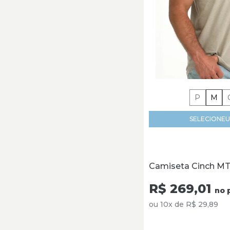
Sumetal (50)
Tassa (53)
Tatanka (53)
Tommy Hilfiger (358)
Trot's (22)
Tuff (123)
TXC (423)
Vinagre (6)
P
M
West Barn (64)
Wrangler (97)
SELECIONE
U
Zebu (7)
Camiseta Cinch M
R$ 269,01
no 
ou 10x de R$ 29,89