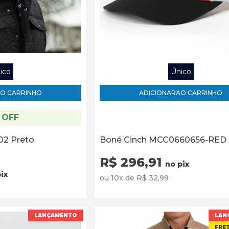
ico
Único
O CARRINHO
ADICIONAR
AO CARRINHO
 OFF
02 Preto
Boné Cinch MCC0660656-RED
R$ 296,91
no pix
ix
ou 10x de R$ 32,99
LANÇAMENTO
LAN
FRET