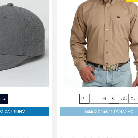
ico
PP
P
M
G
GG
XG
O CARRINHO
SELECIONE
UM TAMANHO