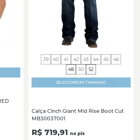
39
40
41
42
43
44
45
46
48
50
52
SELECIONE
UM TAMANHO
RED
Calça Cinch Grant Mid Rise Boot Cut
MB30037001
R$ 719,91
no pix