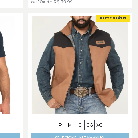
ou 10x de R$ 79,99
FRETE GRÁTIS
P
M
G
GG
XG
SELECIONE
UM TAMANHO