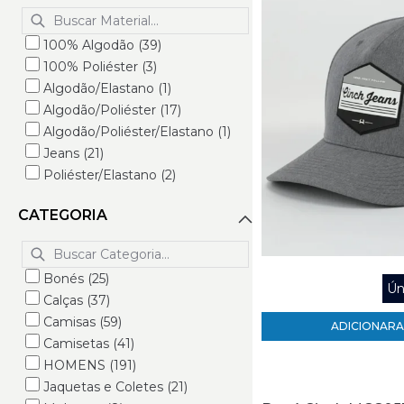
Dock's (173)
Durango (8)
Ellus (9)
100% Algodão (39)
Falcon (16)
100% Poliéster (3)
Fast Back (16)
Algodão/Elastano (1)
Ferreira (9)
Algodão/Poliéster (17)
Ferrell Brand (19)
Algodão/Poliéster/Elastano (1)
Goyazes (40)
Jeans (21)
Hooey (135)
Poliéster/Elastano (2)
Hurley (223)
Poliéster/Lã (1)
CATEGORIA
Indiana Ranch (25)
Jácomo (8)
John Country (2)
Bonés (25)
Justin (19)
Ún
Calças (37)
Kimes Ranch (301)
Camisas (59)
King Farm (202)
ADICIONAR
A
Camisetas (41)
Larry Mahan's (1)
HOMENS (191)
LEVI'S (306)
Jaquetas e Coletes (21)
M&F (20)