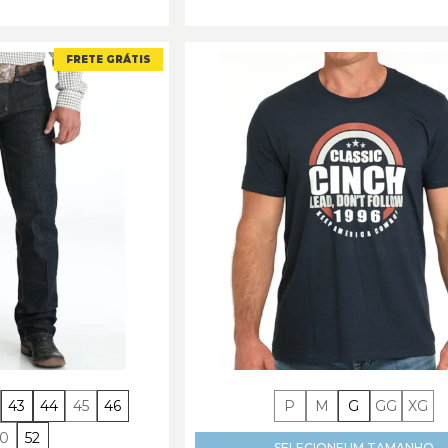
FRETE GRÁTIS
43
44
45
46
P
M
G
GG
XG
50
52
SELECIONE
UM TAMANHO