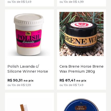
ou 10x de R$ 5,49
ou 10x de R$ 4,99
350g
280g
Polish Lavanda c/
Cera Brene Horse Brene
Silicone Winner Horse
Wax Premium 280g
ADICIONAR
ADICIONAR
R$ 50,31
R$ 67,41
no pix
no pix
ou 10x de R$ 5,59
ou 10x de R$ 7,49