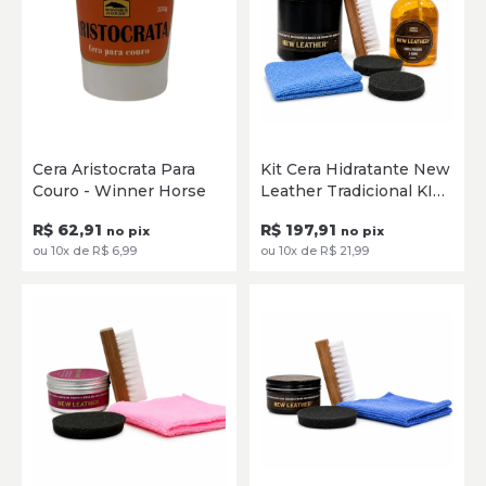
300g
Único
Cera Aristocrata Para
Kit Cera Hidratante New
Couro - Winner Horse
Leather Tradicional KIT
ADICIONAR
ADICIONAR
500g
R$ 62,91
R$ 197,91
no pix
no pix
ou 10x de R$ 6,99
ou 10x de R$ 21,99