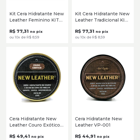
Único
Único
Kit Cera Hidratante New
Kit Cera Hidratante New
Leather Feminino KIT
Leather Tradicional KIT
ADICIONAR
ADICIONAR
FEMININO
TRADICIONAL
R$ 77,31
R$ 77,31
no pix
no pix
ou 10x de R$ 8,59
ou 10x de R$ 8,59
Único
Único
Cera Hidratante New
Cera Hidratante New
Leather Couro Exótico
Leather VP-001
ADICIONAR
ADICIONAR
VP-002
R$ 49,41
R$ 44,91
no pix
no pix