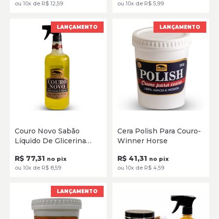
ou 10x de R$ 12,59
ou 10x de R$ 5,99
LANÇAMENTO
LANÇAMENTO
1 Litro
350g
Couro Novo Sabão
Cera Polish Para Couro-
Líquido De Glicerina
Winner Horse
ADICIONAR
ADICIONAR
Para Couro Winner
R$ 77,31
R$ 41,31
Horse-CN1LA
no pix
no pix
ou 10x de R$ 8,59
ou 10x de R$ 4,59
LANÇAMENTO