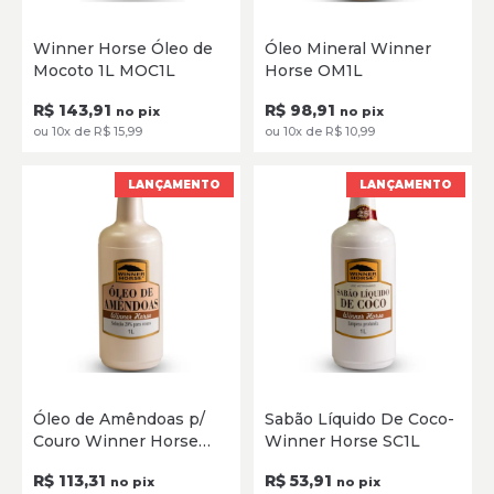
1L
1 Litro
Winner Horse Óleo de
Óleo Mineral Winner
Mocoto 1L MOC1L
Horse OM1L
ADICIONAR
ADICIONAR
R$ 143,91
R$ 98,91
no pix
no pix
ou 10x de R$ 15,99
ou 10x de R$ 10,99
LANÇAMENTO
LANÇAMENTO
1 Litro
1 Litro
Óleo de Amêndoas p/
Sabão Líquido De Coco-
Couro Winner Horse
Winner Horse SC1L
ADICIONAR
ADICIONAR
OA1L
R$ 113,31
R$ 53,91
no pix
no pix