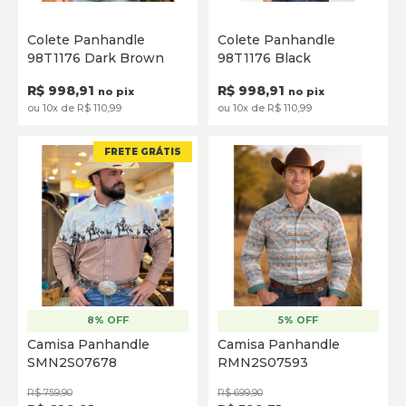
P
M
G
GG
XG
P
M
G
GG
XG
Colete Panhandle
Colete Panhandle
98T1176 Dark Brown
98T1176 Black
SELECIONE
SELECIONE
R$ 998,91
R$ 998,91
no pix
no pix
ou 10x de R$ 110,99
ou 10x de R$ 110,99
FRETE GRÁTIS
8% OFF
5% OFF
PP
P
M
G
GG
XG
P
M
G
GG
XG
Camisa Panhandle
Camisa Panhandle
SMN2S07678
RMN2S07593
SELECIONE
SELECIONE
R$ 759,90
R$ 699,90