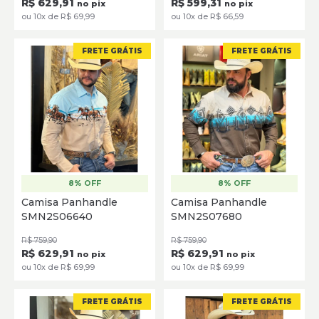
R$ 629,91
R$ 599,31
no pix
no pix
ou 10x de R$ 69,99
ou 10x de R$ 66,59
FRETE GRÁTIS
FRETE GRÁTIS
8% OFF
8% OFF
P
M
G
GG
XG
PP
P
M
G
GG
XG
Camisa Panhandle
Camisa Panhandle
SMN2S06640
SMN2S07680
SELECIONE
SELECIONE
R$ 759,90
R$ 759,90
R$ 629,91
R$ 629,91
no pix
no pix
ou 10x de R$ 69,99
ou 10x de R$ 69,99
FRETE GRÁTIS
FRETE GRÁTIS