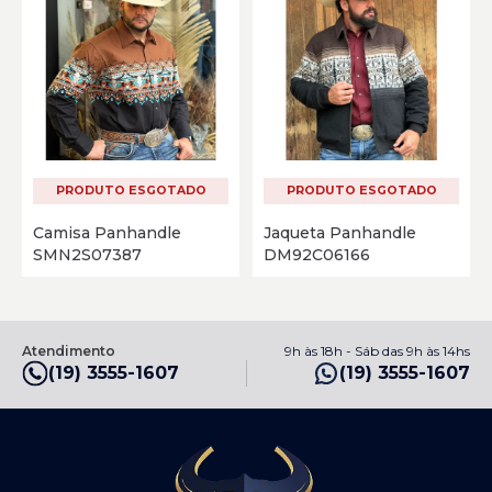
PRODUTO ESGOTADO
PRODUTO ESGOTADO
Camisa Panhandle
Jaqueta Panhandle
SMN2S07387
DM92C06166
Atendimento
9h às 18h - Sáb das 9h às 14hs
(19) 3555-1607
(19) 3555-1607