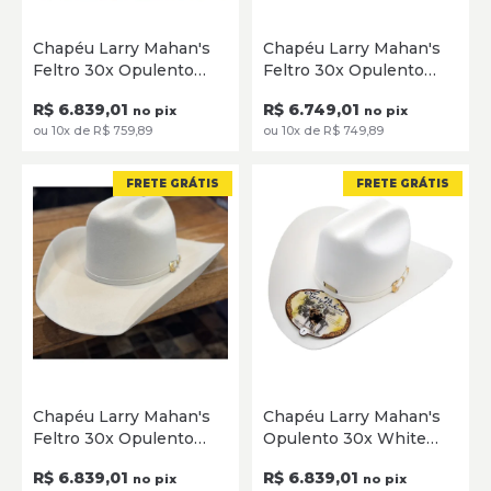
56
59
60
61
62
54
55
56
57
58
59
Chapéu Larry Mahan's
Chapéu Larry Mahan's
60
61
Feltro 30x Opulento
Feltro 30x Opulento
SELECIONE
Platinum
Black MF3065OPUL40
SELECIONE
R$ 6.839,01
R$ 6.749,01
MF3065OPUL40
no pix
no pix
ou 10x de R$ 759,89
ou 10x de R$ 749,89
FRETE GRÁTIS
FRETE GRÁTIS
54
55
56
57
58
59
55
56
57
58
59
60
Chapéu Larry Mahan's
Chapéu Larry Mahan's
60
61
62
63
Feltro 30x Opulento
Opulento 30x White
SELECIONE
Belly MF30650PUL40
MF30650PUL40
SELECIONE
R$ 6.839,01
R$ 6.839,01
no pix
no pix