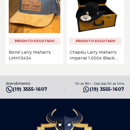
PRODUTO ESGOTADO
PRODUTO ESGOTADO
Boné Larry Mahan's
Chapéu Larry Mahan's
LMH13434
Imperial 1.000x Black
MF1M65IMPE40
Atendimento
9h às 18h - Sáb das 9h às 14hs
(19) 3555-1607
(19) 3555-1607