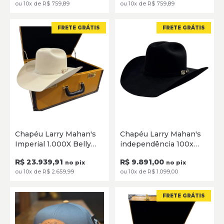
ou 10x de R$ 759,89
ou 10x de R$ 759,89
FRETE GRÁTIS
FRETE GRÁTIS
55
56
57
58
59
60
55
56
57
58
59
60
Chapéu Larry Mahan's
Chapéu Larry Mahan's
Imperial 1.000X Belly
independência 100x
SELECIONE
SELECIONE
MF1M65IMPE40
Black MF1C65INDE40
R$ 23.939,91
R$ 9.891,00
no pix
no pix
ou 10x de R$ 2.659,99
ou 10x de R$ 1.099,00
FRETE GRÁTIS