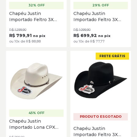
32% OFF
29% OFF
55
56
57
58
59
60
55
56
57
58
59
60
Chapéu Justin
Chapéu Justin
61
61
Importado Feltro 3X
Importado Feltro 3X
Americana Black Preto
Dixon Black Silverbelly
SELECIONE
SELECIONE
R$ 1.299,90
R$ 1.099,90
R$ 799,91
R$ 699,92
no pix
no pix
ou 10x de R$ 88,88
ou 10x de R$ 77,77
FRETE GRÁTIS
45% OFF
54
55
56
57
58
59
PRODUTO ESGOTADO
Chapéu Justin
60
61
Importado Lona CPX
Chapéu Justin
Bay Marfin
Importado Feltro 3X
SELECIONE