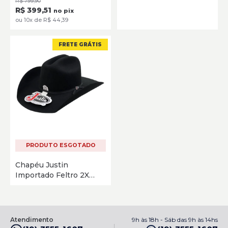
R$ 799,90
Riata Black Preto
R$ 399,51
no pix
ou 10x de R$ 44,39
FRETE GRÁTIS
PRODUTO ESGOTADO
Chapéu Justin
Importado Feltro 2X
Ropper Preto
Atendimento
9h às 18h - Sáb das 9h às 14hs