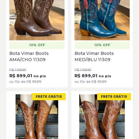
10% OFF
10% OFF
34
35
36
37
38
39
35
36
37
38
39
Bota Vimar Boots
Bota Vimar Boots
40
AMA/CHO 11309
MED/BLU 11309
SELECIONE
SELECIONE
R$ 1.109,90
R$ 1.109,90
R$ 899,01
R$ 899,01
no pix
no pix
ou 10x de R$ 99,89
ou 10x de R$ 99,89
FRETE GRÁTIS
FRETE GRÁTIS