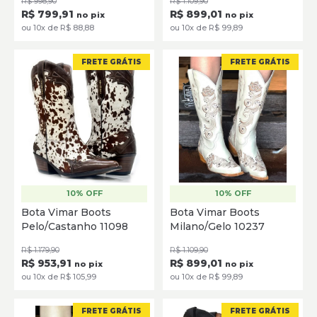
R$ 998,90
R$ 1.109,90
R$ 799,91
R$ 899,01
no pix
no pix
ou 10x de R$ 88,88
ou 10x de R$ 99,89
FRETE GRÁTIS
FRETE GRÁTIS
10% OFF
10% OFF
34
35
36
37
38
39
35
36
37
38
39
Bota Vimar Boots
Bota Vimar Boots
40
Pelo/Castanho 11098
Milano/Gelo 10237
SELECIONE
SELECIONE
R$ 1.179,90
R$ 1.109,90
R$ 953,91
R$ 899,01
no pix
no pix
ou 10x de R$ 105,99
ou 10x de R$ 99,89
FRETE GRÁTIS
FRETE GRÁTIS