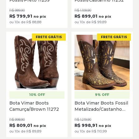
Fossil/Preto 11259
Fossil/Castanho 11232
SELECIONE
SELECIONE
R$ 989,90
R$ 1.109,90
R$ 799,91
R$ 899,01
no pix
no pix
ou 10x de R$ 88,88
ou 10x de R$ 99,89
FRETE GRÁTIS
FRETE GRÁTIS
10% OFF
9% OFF
35
36
37
38
39
40
35
36
37
38
39
40
Bota Vimar Boots
Bota Vimar Boots Fossil
Camurça/Brown 11272
Metalizado/Castanho
SELECIONE
SELECIONE
Ouro 13286
R$ 998,90
R$ 1.219,90
R$ 809,01
R$ 998,91
no pix
no pix
ou 10x de R$ 89,89
ou 10x de R$ 110,99