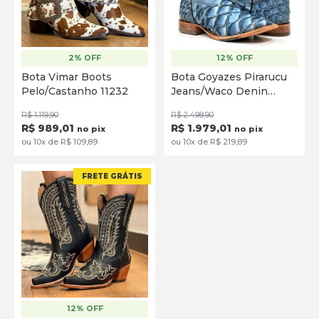
2% OFF
12% OFF
35
36
37
38
39
40
35
36
37
38
39
Bota Vimar Boots
Bota Goyazes Pirarucu
Pelo/Castanho 11232
Jeans/Waco Denin
SELECIONE
SELECIONE
263207-PC
R$ 1.119,90
R$ 2.498,90
R$ 989,01
R$ 1.979,01
no pix
no pix
ou 10x de R$ 109,89
ou 10x de R$ 219,89
FRETE GRÁTIS
12% OFF
34
35
36
37
38
39