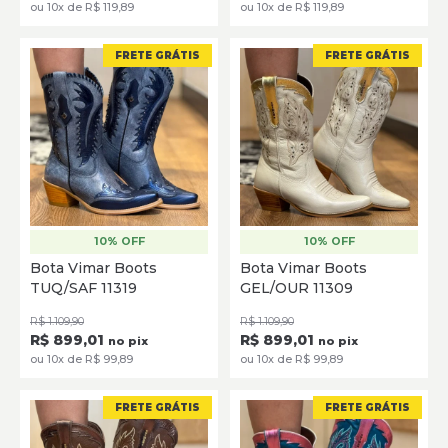
ou 10x de R$ 119,89
ou 10x de R$ 119,89
FRETE GRÁTIS
FRETE GRÁTIS
10% OFF
10% OFF
35
36
37
38
39
35
36
37
38
39
40
Bota Vimar Boots
Bota Vimar Boots
TUQ/SAF 11319
GEL/OUR 11309
SELECIONE
SELECIONE
R$ 1.109,90
R$ 1.109,90
R$ 899,01
R$ 899,01
no pix
no pix
ou 10x de R$ 99,89
ou 10x de R$ 99,89
FRETE GRÁTIS
FRETE GRÁTIS