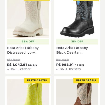
28% OFF
31% OFF
35
36
37
38
39
40
35
35.5
36
36.5
37
Bota Ariat Fatbaby
Bota Ariat Fatbaby
38
39
39.5
Distressed Ivory
Black Deertan
SELECIONE
10061280
10000833
SELECIONE
R$ 1.599,90
R$ 1.599,90
R$ 1.043,91
R$ 998,91
no pix
no pix
ou 10x de R$ 115,99
ou 10x de R$ 110,99
FRETE GRÁTIS
FRETE GRÁTIS