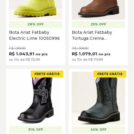
28% OFF
25% OFF
35
35.5
36
37
38
35
35.5
36
36.5
37
Bota Ariat Fatbaby
Bota Ariat Fatbaby
39
40
38
39
39.5
Electric Lime 10050996
Tortuga Crema
10040265
SELECIONE
SELECIONE
R$ 1.599,90
R$ 1.599,90
R$ 1.043,91
R$ 1.079,01
no pix
no pix
ou 10x de R$ 115,99
ou 10x de R$ 119,89
FRETE GRÁTIS
FRETE GRÁTIS
31% OFF
40% OFF
35
35.5
36
36.5
37
35
36
37
38
39