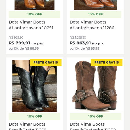
10% OFF
13% OFF
35
36
37
38
39
35
36
37
38
39
40
Bota Vimar Boots
Bota Vimar Boots
Atlanta/Havana 10251
Atlanta/Havana 11286
SELECIONE
SELECIONE
R$ 989,90
R$ 1.098,90
R$ 799,91
R$ 863,91
no pix
no pix
ou 10x de R$ 88,88
ou 10x de R$ 95,99
FRETE GRÁTIS
FRETE GRÁTIS
10% OFF
10% OFF
35
36
37
38
35
36
37
38
39
40
Bota Vimar Boots
Bota Vima Boots