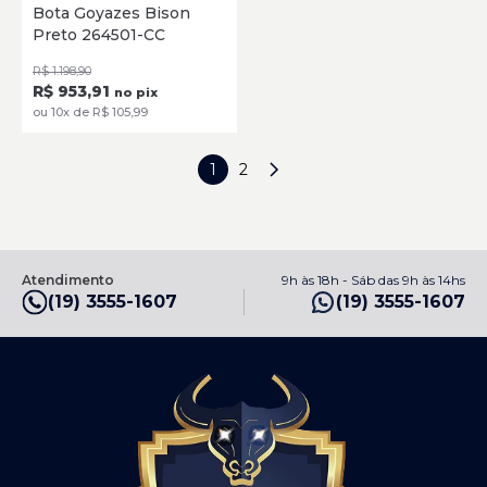
Bota Goyazes Bison
Preto 264501-CC
SELECIONE
R$ 1.198,90
R$ 953,91
no pix
ou 10x de R$ 105,99
1
2
Atendimento
9h às 18h - Sáb das 9h às 14hs
(19) 3555-1607
(19) 3555-1607