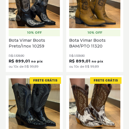
10% OFF
10% OFF
35
36
37
38
39
40
35
36
37
38
39
40
Bota Vimar Boots
Bota Vimar Boots
Preto/Inox 10259
BAM/PTO 11320
SELECIONE
SELECIONE
R$ 1.109,90
R$ 1.109,90
R$ 899,01
R$ 899,01
no pix
no pix
ou 10x de R$ 99,89
ou 10x de R$ 99,89
FRETE GRÁTIS
FRETE GRÁTIS