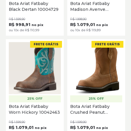
Bota Ariat Fatbaby
Bota Ariat Fatbaby
38
39
39.5
Black Dertan 10004729
Madison Avenve
SELECIONE
10061282
SELECIONE
R$ 1.599,90
R$ 1.998,90
R$ 998,91
R$ 1.079,01
no pix
no pix
ou 10x de R$ 110,99
ou 10x de R$ 119,89
FRETE GRÁTIS
FRETE GRÁTIS
25% OFF
25% OFF
35
36
37
38
39
34
35
36
37
38
39
Bota Ariat Fatbaby
Bota Ariat Fatbaby
Worn Hickory 10042463
Crushed Peanut
SELECIONE
SELECIONE
10063871
R$ 1.599,90
R$ 1.599,90
R$ 1.079,01
R$ 1.079,01
no pix
no pix