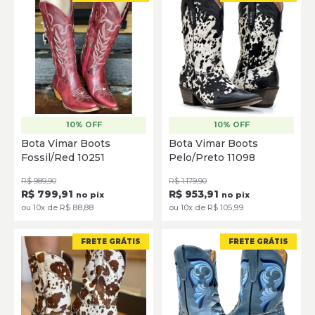
10% OFF
10% OFF
35
36
37
38
35
36
37
38
39
Bota Vimar Boots
Bota Vimar Boots
Fossil/Red 10251
Pelo/Preto 11098
SELECIONE
SELECIONE
R$ 989,90
R$ 1.179,90
R$ 799,91
R$ 953,91
no pix
no pix
ou 10x de R$ 88,88
ou 10x de R$ 105,99
FRETE GRÁTIS
FRETE GRÁTIS