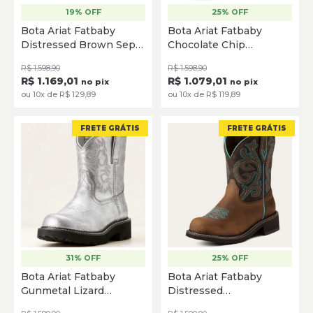
19% OFF
25% OFF
34
34.5
35
36
36.5
35
36
37
38
39
Bota Ariat Fatbaby
Bota Ariat Fatbaby
37
38
39
39.5
Distressed Brown Sepia
Chocolate Chip
SELECIONE
Stampede 10074327
Distressed Ivory
SELECIONE
R$ 1.598,90
R$ 1.598,90
10063976
R$ 1.169,01
R$ 1.079,01
no pix
no pix
ou 10x de R$ 129,89
ou 10x de R$ 119,89
FRETE GRÁTIS
FRETE GRÁTIS
31% OFF
25% OFF
35
36
36.5
37
38
34
35
35.5
36
36.5
Bota Ariat Fatbaby
Bota Ariat Fatbaby
39
37
38
39
Gunmetal Lizard
Distressed
Emboss 10053738
Brown/Fudge 10021462
SELECIONE
SELECIONE