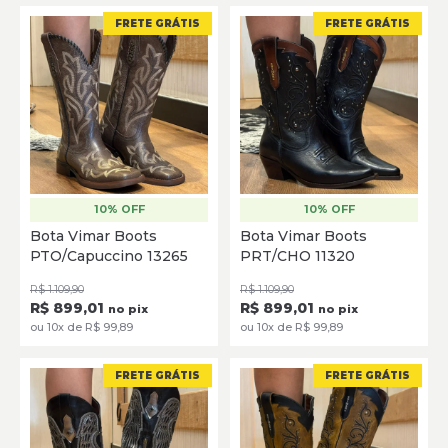
FRETE GRÁTIS
FRETE GRÁTIS
10% OFF
10% OFF
35
36
37
38
39
40
35
36
37
38
39
40
Bota Vimar Boots
Bota Vimar Boots
PTO/Capuccino 13265
PRT/CHO 11320
SELECIONE
SELECIONE
R$ 1.109,90
R$ 1.109,90
R$ 899,01
R$ 899,01
no pix
no pix
ou 10x de R$ 99,89
ou 10x de R$ 99,89
FRETE GRÁTIS
FRETE GRÁTIS