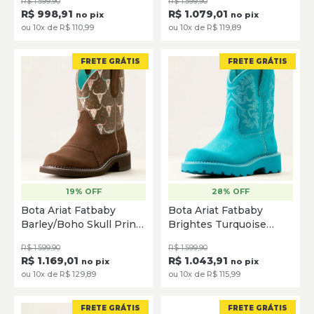
R$ 1.599,90
R$ 1.599,90
R$ 998,91
R$ 1.079,01
no pix
no pix
ou 10x de R$ 110,99
ou 10x de R$ 119,89
FRETE GRÁTIS
FRETE GRÁTIS
19% OFF
28% OFF
34.5
35
36
36.5
37
35
35.5
36
36.5
37
Bota Ariat Fatbaby
Bota Ariat Fatbaby
38
39
40
38
39
40
Barley/Boho Skull Print
Brightes Turquoise
10053635
10050995
SELECIONE
SELECIONE
R$ 1.599,90
R$ 1.599,90
R$ 1.169,01
R$ 1.043,91
no pix
no pix
ou 10x de R$ 129,89
ou 10x de R$ 115,99
FRETE GRÁTIS
FRETE GRÁTIS