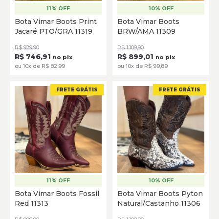
11% OFF
10% OFF
35
36
37
38
39
40
35
36
37
38
39
40
Bota Vimar Boots Print
Bota Vimar Boots
Jacaré PTO/GRA 11319
BRW/AMA 11309
SELECIONE
SELECIONE
R$ 929,90
R$ 1.109,90
R$ 746,91
R$ 899,01
no pix
no pix
ou 10x de R$ 82,99
ou 10x de R$ 99,89
FRETE GRÁTIS
FRETE GRÁTIS
11% OFF
10% OFF
34
35
36
37
38
39
35
36
37
38
39
40
Bota Vimar Boots Fossil
Bota Vimar Boots Pyton
40
Red 11313
Natural/Castanho 11306
SELECIONE
SELECIONE