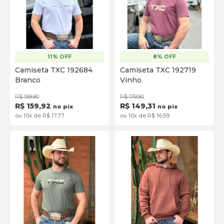
11% OFF
8% OFF
P
M
G
GG
XG
P
M
G
GG
XG
Camiseta TXC 192684
Camiseta TXC 192719
Branco
Vinho
SELECIONE
SELECIONE
R$ 199,90
R$ 179,90
R$ 159,92
R$ 149,31
no pix
no pix
ou 10x de R$ 17,77
ou 10x de R$ 16,59