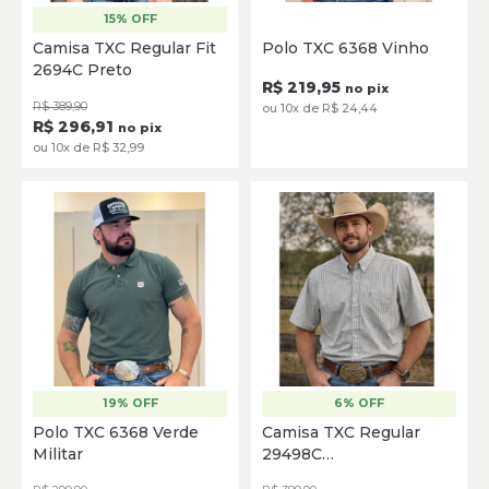
15% OFF
P
M
G
GG
P
M
G
GG
XG
Camisa TXC Regular Fit
Polo TXC 6368 Vinho
2694C Preto
SELECIONE
SELECIONE
R$ 219,95
no pix
R$ 389,90
ou 10x de R$ 24,44
R$ 296,91
no pix
ou 10x de R$ 32,99
19% OFF
6% OFF
P
M
G
GG
XG
P
M
G
GG
XG
Polo TXC 6368 Verde
Camisa TXC Regular
Militar
29498C
SELECIONE
SELECIONE
Caramelo/Marrom/Verde