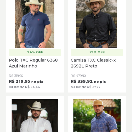
24% OFF
21% OFF
P
M
G
GG
P
M
G
GG
XG
Polo TXC Regular 6368
Camisa TXC Classic-x
Azul Marinho
2692L Preto
SELECIONE
SELECIONE
R$ 319,90
R$ 479,90
R$ 219,95
R$ 339,92
no pix
no pix
ou 10x de R$ 24,44
ou 10x de R$ 37,77