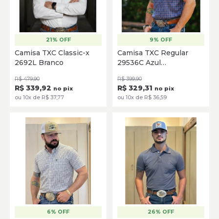
21% OFF
9% OFF
P
M
G
GG
XG
P
M
G
GG
XG
Camisa TXC Classic-x
Camisa TXC Regular
2692L Branco
29536C Azul
SELECIONE
SELECIONE
Marinho/Vermelho/Branco
R$ 479,90
R$ 399,90
R$ 339,92
R$ 329,31
no pix
no pix
ou 10x de R$ 37,77
ou 10x de R$ 36,59
6% OFF
26% OFF
P
M
G
GG
XG
P
M
G
GG
XG