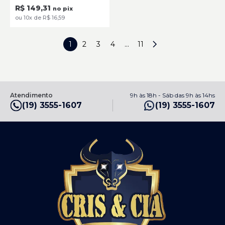
R$ 149,31
no pix
ou 10x de R$ 16,59
1
2
3
4
...
11
Atendimento
9h às 18h - Sáb das 9h às 14hs
(19) 3555-1607
(19) 3555-1607