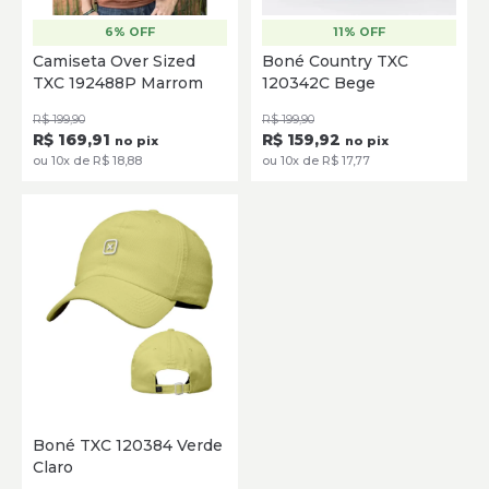
6% OFF
11% OFF
XG
G3
G2
Único
Camiseta Over Sized
Boné Country TXC
TXC 192488P Marrom
120342C Bege
SELECIONE
ADICIONAR
R$ 199,90
R$ 199,90
R$ 169,91
R$ 159,92
no pix
no pix
ou 10x de R$ 18,88
ou 10x de R$ 17,77
Único
Boné TXC 120384 Verde
Claro
ADICIONAR