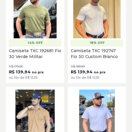
14% OFF
18% OFF
P
M
G
GG
XG
P
M
G
GG
XG
Camiseta TXC 192681 Fio
Camiseta TXC 192747
30 Verde Militar
Fio 30 Custom Branco
SELECIONE
SELECIONE
R$ 179,90
R$ 189,90
R$ 139,94
R$ 139,94
no pix
no pix
ou 10x de R$ 15,55
ou 10x de R$ 15,55