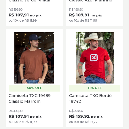
Classic Verde Militar
Classic Azul Marinho
SELECIONE
SELECIONE
R$ 199,90
R$ 199,90
R$ 107,91
R$ 107,91
no pix
no pix
ou 10x de R$ 11,99
ou 10x de R$ 11,99
40% OFF
11% OFF
P
M
G
GG
P
M
G
GG
Camiseta TXC 19489
Camiseta TXC Bordô
Classic Marrom
19742
SELECIONE
SELECIONE
R$ 199,90
R$ 199,90
R$ 107,91
R$ 159,92
no pix
no pix
ou 10x de R$ 11,99
ou 10x de R$ 17,77