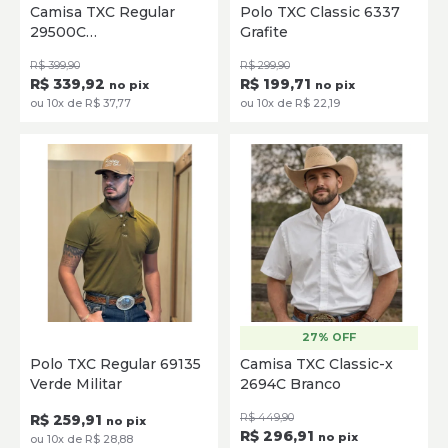
Camisa TXC Regular
Polo TXC Classic 6337
29500C
Grafite
SELECIONE
SELECIONE
Branco/Azul/Marrom
R$ 399,90
R$ 299,90
R$ 339,92
R$ 199,71
no pix
no pix
ou 10x de R$ 37,77
ou 10x de R$ 22,19
27% OFF
P
M
G
GG
XG
P
M
G
GG
XG
Polo TXC Regular 69135
Camisa TXC Classic-x
Verde Militar
2694C Branco
SELECIONE
SELECIONE
R$ 259,91
R$ 449,90
no pix
R$ 296,91
no pix
ou 10x de R$ 28,88