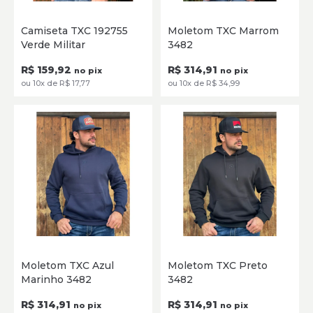
P
M
G
GG
XG
P
M
G
GG
Camiseta TXC 192755
Moletom TXC Marrom
Verde Militar
3482
SELECIONE
SELECIONE
R$ 159,92
R$ 314,91
no pix
no pix
ou 10x de R$ 17,77
ou 10x de R$ 34,99
P
M
G
GG
P
M
G
GG
Moletom TXC Azul
Moletom TXC Preto
Marinho 3482
3482
SELECIONE
SELECIONE
R$ 314,91
R$ 314,91
no pix
no pix