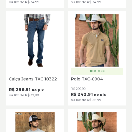
ou 10x de R$ 34,99
ou 10x de R$ 34,99
10% OFF
38
40
42
44
46
48
P
M
G
GG
Calça Jeans TXC 18322
Polo TXC-6904
50
SELECIONE
R$ 296,91
R$ 299,90
no pix
SELECIONE
R$ 242,91
no pix
ou 10x de R$ 32,99
ou 10x de R$ 26,99