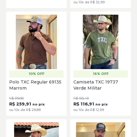
ou 10x de R$ 32,99
10% OFF
16% OFF
P
M
G
GG
XG
P
M
G
GG
Polo TXC Regular 69135
Camiseta TXC 19737
Marrom
Verde Militar
SELECIONE
SELECIONE
R$ 319,90
R$ 155,49
R$ 259,91
R$ 116,91
no pix
no pix
ou 10x de R$ 28,88
ou 10x de R$ 12,99