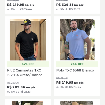
R$ 299,90
R$ 389,90
R$ 219,95
R$ 329,31
no pix
no pix
ou 10x de R$ 24,44
ou 10x de R$ 36,59
14% OFF
24% OFF
P
M
G
GG
XG
P
M
G
GG
Kit 2 Camisetas TXC
Polo TXC 6368 Branco
192854 Preto/Branco
SELECIONE
SELECIONE
R$ 319,90
R$ 219,95
R$ 269,90
no pix
R$ 209,96
ou 10x de R$ 24,44
no pix
ou 10x de R$ 23,33