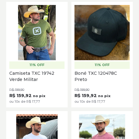
11% OFF
11% OFF
P
M
G
GG
Único
Camiseta TXC 19742
Boné TXC 120478C
Verde Militar
Preto
SELECIONE
ADICIONAR
R$ 199,90
R$ 199,90
R$ 159,92
R$ 159,92
no pix
no pix
ou 10x de R$ 17,77
ou 10x de R$ 17,77