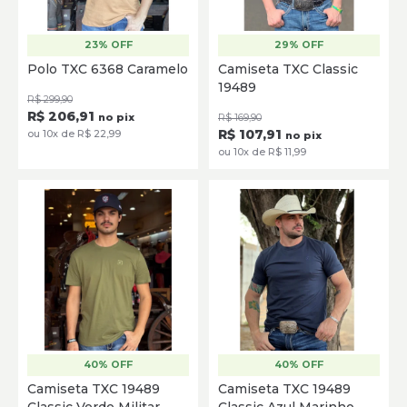
23% OFF
29% OFF
P
M
G
GG
P
M
G
GG
XG
Polo TXC 6368 Caramelo
Camiseta TXC Classic
19489
SELECIONE
SELECIONE
R$ 299,90
R$ 206,91
no pix
R$ 169,90
R$ 107,91
ou 10x de R$ 22,99
no pix
ou 10x de R$ 11,99
40% OFF
40% OFF
P
M
G
GG
XG
P
M
G
GG
Camiseta TXC 19489
Camiseta TXC 19489