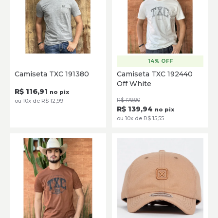
14% OFF
P
M
G
GG
P
M
G
GG
Camiseta TXC 191380
Camiseta TXC 192440
Off White
SELECIONE
SELECIONE
R$ 116,91
no pix
R$ 179,90
ou 10x de R$ 12,99
R$ 139,94
no pix
ou 10x de R$ 15,55