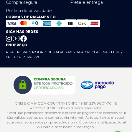
Compra segura
Frete e entrega
Política de privacidade
FORMAS DE PAGAMENTO
SIGA NAS REDES
ENDEREÇO
RUA EPHRAIN RODRIGUES ALVES 406, JARDIM CLAUDIA - LEME/
SP - CEP 13.610-720
CRIS & CIA MODA COUNTRY | CNPJ 49.181.227/0001-70 | IE
415227231117 © Todos os direitos reservados.
Eventuais promoções, descontos e prazos de pagamento expostos aqui
são válidos apenas para compras via internet. As fotos, textos e layout
aqui veiculados são de propriedade da Loja. É proibida a utilização total
ou parcial sem nossa autorização.