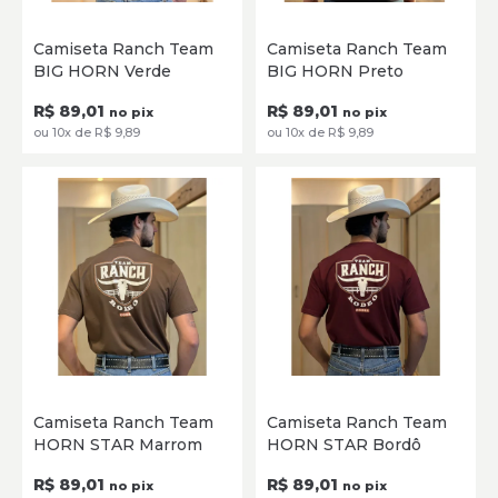
P
M
G
GG
XG
P
M
G
GG
XG
Camiseta Ranch Team
Camiseta Ranch Team
XXG
XXG
BIG HORN Verde
BIG HORN Preto
SELECIONE
SELECIONE
R$ 89,01
R$ 89,01
no pix
no pix
ou 10x de R$ 9,89
ou 10x de R$ 9,89
P
M
G
GG
XG
P
M
G
GG
XG
Camiseta Ranch Team
Camiseta Ranch Team
XXG
XXG
HORN STAR Marrom
HORN STAR Bordô
SELECIONE
SELECIONE
R$ 89,01
R$ 89,01
no pix
no pix