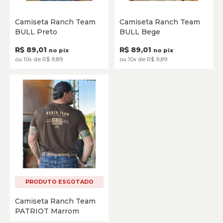
P
M
G
GG
XG
P
M
G
GG
XG
Camiseta Ranch Team
Camiseta Ranch Team
XXG
XXG
BULL Preto
BULL Bege
SELECIONE
SELECIONE
R$ 89,01
R$ 89,01
no pix
no pix
ou 10x de R$ 9,89
ou 10x de R$ 9,89
PRODUTO ESGOTADO
Camiseta Ranch Team
PATRIOT Marrom