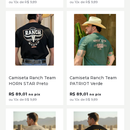
ou 10x de R$ 9,89
ou 10x de R$ 9,89
P
M
G
GG
XG
P
M
G
GG
XG
Camiseta Ranch Team
Camiseta Ranch Team
XXG
XXG
HORN STAR Preto
PATRIOT Verde
SELECIONE
SELECIONE
R$ 89,01
R$ 89,01
no pix
no pix
ou 10x de R$ 9,89
ou 10x de R$ 9,89