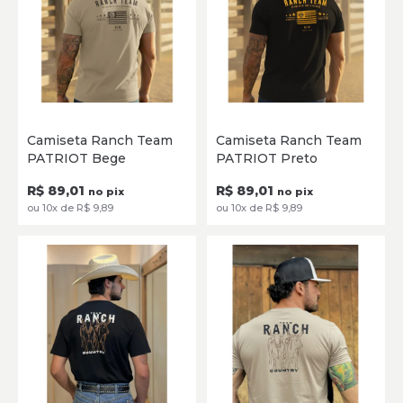
P
M
G
GG
XG
P
M
G
GG
XG
Camiseta Ranch Team
Camiseta Ranch Team
XXG
XXG
PATRIOT Bege
PATRIOT Preto
SELECIONE
SELECIONE
R$ 89,01
R$ 89,01
no pix
no pix
ou 10x de R$ 9,89
ou 10x de R$ 9,89