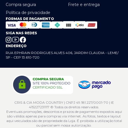
Compra segura
Frete e entrega
Política de privacidade
FORMAS DE PAGAMENTO
SIGA NAS REDES
ENDEREÇO
RUA EPHRAIN RODRIGUES ALVES 406, JARDIM CLAUDIA - LEME/
SP - CEP 13.610-720
CRIS & CIA MODA COUNTRY | CNPJ 49.181.227/0001-70 | IE
415227231117 © Todos os direitos reservados.
Eventuais promoções, descontos e prazos de pagamento expostos aqui
são válidos apenas para compras via internet. As fotos, textos e layout
aqui veiculados são de propriedade da Loja. É proibida a utilização total
ou parcial sem nossa autorização.