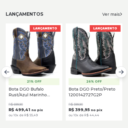
LANÇAMENTOS
Ver mais
LANÇAMENTO
LANÇAMENTO
21% OFF
26% OFF
Bota DGO Bufalo
Bota DGO Preto/Preto
Rust/Azul Marinho
1200142727G2P
1421701615G2P
R$ 699,90
R$ 599,90
R$ 499,41
R$ 399,95
no pix
no pix
ou 10x de R$ 55,49
ou 10x de R$ 44,44