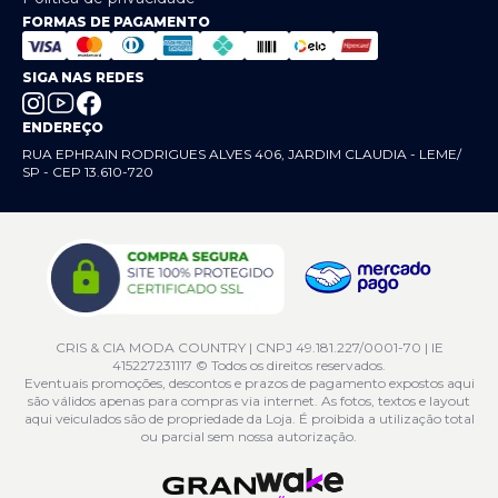
FORMAS DE PAGAMENTO
SIGA NAS REDES
ENDEREÇO
RUA EPHRAIN RODRIGUES ALVES 406, JARDIM CLAUDIA - LEME/
SP - CEP 13.610-720
CRIS & CIA MODA COUNTRY | CNPJ 49.181.227/0001-70 | IE
415227231117 © Todos os direitos reservados.
Eventuais promoções, descontos e prazos de pagamento expostos aqui
são válidos apenas para compras via internet. As fotos, textos e layout
aqui veiculados são de propriedade da Loja. É proibida a utilização total
ou parcial sem nossa autorização.