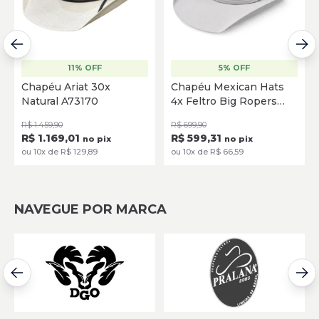
11% OFF
5% OFF
Chapéu Ariat 30x
Chapéu Mexican Hats
Natural A73170
4x Feltro Big Ropers
MH378 Gelo
R$ 1.459,90
R$ 699,90
R$ 1.169,01
R$ 599,31
no pix
no pix
ou 10x de R$ 129,89
ou 10x de R$ 66,59
NAVEGUE POR MARCA