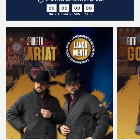
:
:
:
00
00
00
00
DIAS
HORAS
MIN
SEG