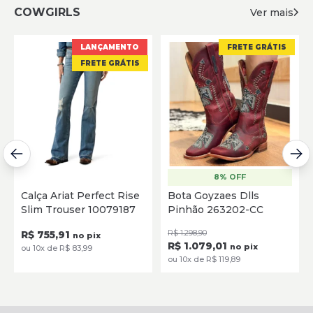
COWGIRLS
Ver mais
LANÇAMENTO
FRETE GRÁTIS
FRETE GRÁTIS
8% OFF
Calça Ariat Perfect Rise
Bota Goyzaes Dlls
Slim Trouser 10079187
Pinhão 263202-CC
R$ 755,91
R$ 1.298,90
no pix
R$ 1.079,01
no pix
ou 10x de R$ 83,99
ou 10x de R$ 119,89