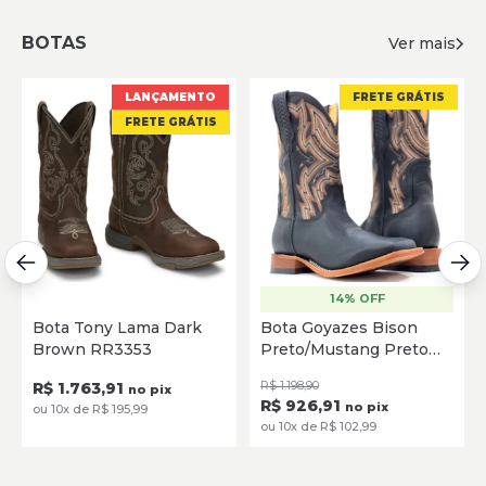
BOTAS
Ver mais
LANÇAMENTO
FRETE GRÁTIS
FRETE GRÁTIS
14% OFF
Bota Tony Lama Dark
Bota Goyazes Bison
Brown RR3353
Preto/Mustang Preto
251501- CC
R$ 1.763,91
R$ 1.198,90
no pix
R$ 926,91
no pix
ou 10x de R$ 195,99
ou 10x de R$ 102,99