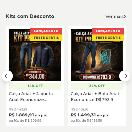
Kits com Desconto
Ver mais
LANÇAMENTO
LANÇAMENTO
FRETE GRÁTIS
FRETE GRÁTIS
14% OFF
32% OFF
Calça Ariat + Jaqueta
Calça Ariat + Bota Ariat
Ariat Economize
Economize R$793,9
R$344,00
R$ 2.443,29
R$ 2.459,80
R$ 1.889,91
R$ 1.499,31
no pix
no pix
ou 10x de R$ 209,99
ou 10x de R$ 166,59