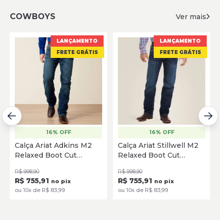
COWBOYS
Ver mais
LANÇAMENTO
LANÇAMENTO
FRETE GRÁTIS
FRETE GRÁTIS
16% OFF
16% OFF
Calça Ariat Adkins M2
Calça Ariat Stillwell M2
Relaxed Boot Cut
Relaxed Boot Cut
10032060
10027730
R$ 998,90
R$ 998,90
R$ 755,91
R$ 755,91
no pix
no pix
ou 10x de R$ 83,99
ou 10x de R$ 83,99