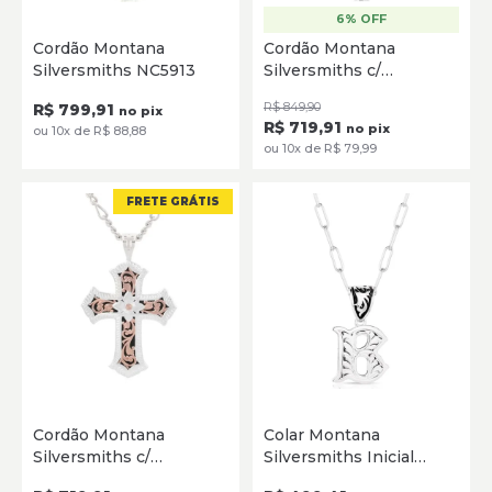
6% OFF
Único
Único
Cordão Montana
Cordão Montana
Silversmiths NC5913
Silversmiths c/
ADICIONAR
ADICIONAR
Pingente Cruz Boiadeiro
R$ 799,91
R$ 849,90
no pix
NC37 Prata/Ouro
R$ 719,91
no pix
ou 10x de R$ 88,88
ou 10x de R$ 79,99
FRETE GRÁTIS
Único
M
L
S
A
B
C
Cordão Montana
Colar Montana
D
J
K
R
Silversmiths c/
Silversmiths Inicial
ADICIONAR
Pingente Cruz
NC6096
SELECIONE