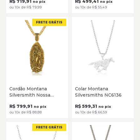
R$ 719,91
R$ 499,41
NC1019RGRTS
no pix
no pix
ou 10x de R$ 79,99
ou 10x de R$ 55,49
Prata/Cobre
FRETE GRÁTIS
Único
Único
Cordão Montana
Colar Montana
Silversmith Nossa
Silversmiths NC6136
ADICIONAR
ADICIONAR
Senhora Guardalupe
R$ 799,91
R$ 599,31
NC5887G
no pix
no pix
ou 10x de R$ 88,88
ou 10x de R$ 66,59
FRETE GRÁTIS