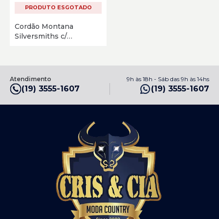
PRODUTO ESGOTADO
Cordão Montana
Silversmiths c/
Pingente Cruz NC2843
Prata
Atendimento
9h às 18h - Sáb das 9h às 14hs
(19) 3555-1607
(19) 3555-1607