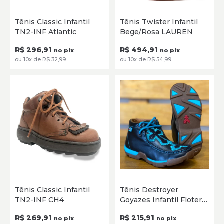
26
27
28
29
30
31
20
21
22
23
24
25
Tênis Classic Infantil
Tênis Twister Infantil
32
33
26
27
28
29
30
31
TN2-INF Atlantic
Bege/Rosa LAUREN
SELECIONE
SELECIONE
R$ 296,91
R$ 494,91
no pix
no pix
ou 10x de R$ 32,99
ou 10x de R$ 54,99
26
27
28
29
30
31
25
26
27
28
29
30
Tênis Classic Infantil
Tênis Destroyer
32
33
31
32
TN2-INF CH4
Goyazes Infantil Floter
Preto/Turquesa 202044
SELECIONE
SELECIONE
R$ 269,91
R$ 215,91
no pix
no pix