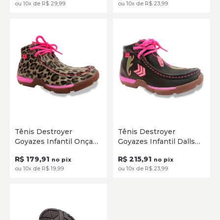
ou 10x de R$ 29,99
ou 10x de R$ 23,99
25
26
27
28
29
30
25
26
27
28
29
30
Tênis Destroyer
Tênis Destroyer
31
32
31
32
Goyazes Infantil Onça
Goyazes Infantil Dalls
Creme/Rosa 192001-CC
Tab c/ Bordados 192031
SELECIONE
SELECIONE
R$ 179,91
R$ 215,91
no pix
no pix
ou 10x de R$ 19,99
ou 10x de R$ 23,99