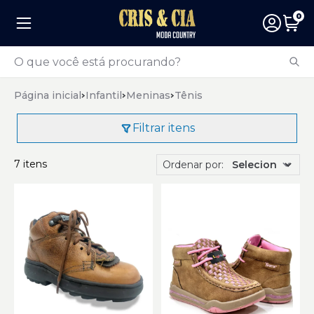
0
Página inicial
Infantil
Meninas
Tênis
Filtrar itens
7 itens
Ordenar por: