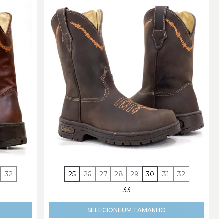
32
25
26
27
28
29
30
31
32
33
SELECIONE
UM TAMANHO