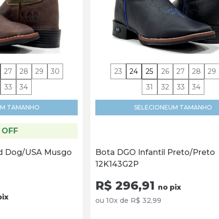
27
28
29
30
23
24
25
26
27
28
29
33
34
31
32
33
34
M TAMANHO
SELECIONE
UM TAMANHO
 OFF
d Dog/USA Musgo
Bota DGO Infantil Preto/Preto
12K143G2P
R$ 296,91
no pix
pix
ou 10x de R$ 32,99