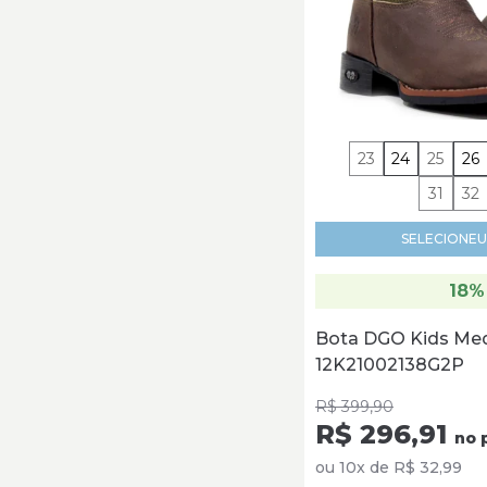
23
24
25
26
31
32
SELECIONE
U
18%
Bota DGO Kids Me
12K21002138G2P
R$ 399,90
R$ 296,91
no 
ou 10x de R$ 32,99