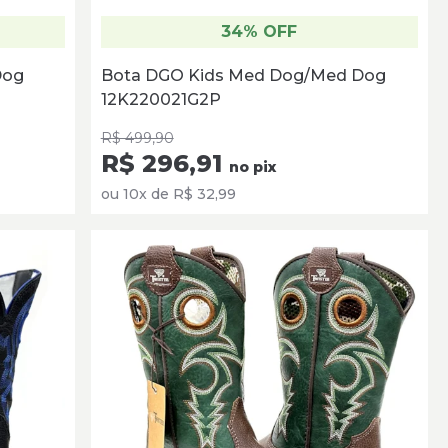
34% OFF
Dog
Bota DGO Kids Med Dog/Med Dog
12K220021G2P
R$ 499,90
R$ 296,91
no pix
ou 10x de R$ 32,99