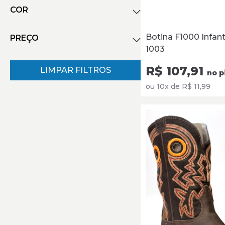
Baixo (4)
COR
Quadrado (17)
Redondo (4)
Botina F1000 Infan
PREÇO
amarelo (1)
1003
azul (1)
R$ 107,91
Laranja (2)
LIMPAR FILTROS
no p
R$
R$
marrom (15)
ou 10x de R$ 11,99
preto (2)
Marrom Escuro (1)
Marrom/Marrom Escuro (1)
Marrom/Preto (1)
marrom/preto/laranja (1)
Marrom/Verde (3)