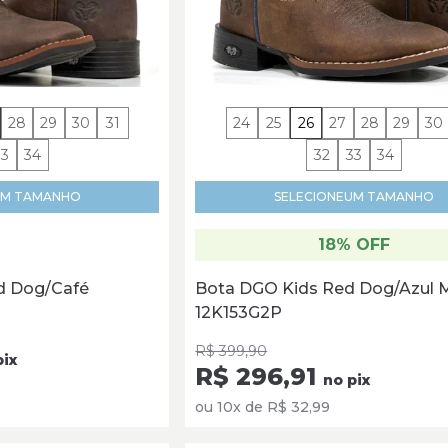
28
29
30
31
24
25
26
27
28
29
30
33
34
32
33
34
M TAMANHO
SELECIONE
UM TAMANHO
18% OFF
d Dog/Café
Bota DGO Kids Red Dog/Azul 
12K153G2P
R$ 399,90
pix
R$ 296,91
no pix
ou 10x de R$ 32,99