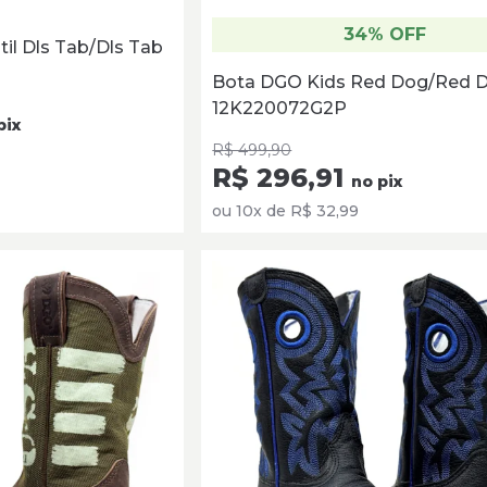
34% OFF
til Dls Tab/Dls Tab
Bota DGO Kids Red Dog/Red 
12K220072G2P
pix
R$ 499,90
R$ 296,91
no pix
ou 10x de R$ 32,99