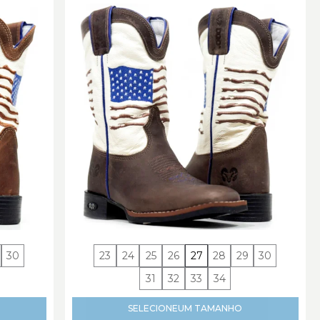
30
23
24
25
26
27
28
29
30
31
32
33
34
SELECIONE
UM TAMANHO