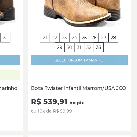
31
21
22
23
24
25
26
27
28
29
30
31
32
33
SELECIONE
UM TAMANHO
Marinho
Bota Twister Infantil Marrom/USA JCO
R$ 539,91
no pix
ou 10x de R$ 59,99