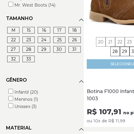
Mr. West Boots (14)
Piacezzi (2)
TAMANHO
Tucson (1)
Twister (3)
M
15
16
17
18
22
23
24
25
26
20
21
22
23
27
28
29
30
31
28
29
32
33
SELECIONE
U
GÊNERO
Botina F1000 Infant
Infantil (20)
1003
Meninos (1)
Unissex (3)
R$ 107,91
no p
ou 10x de R$ 11,99
MATERIAL