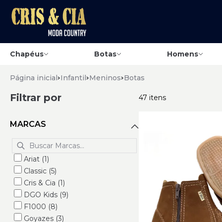
Chapéus
Botas
Homens
Página inicial
Infantil
Meninos
Botas
Filtrar por
47 itens
MARCAS
Ariat (1)
Classic (5)
Cris & Cia (1)
DGO Kids (9)
F1000 (8)
Goyazes (3)