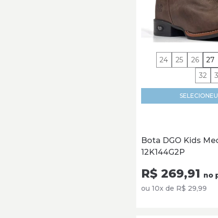
24
25
26
27
32
SELECIONE
U
Bota DGO Kids Me
12K144G2P
R$ 269,91
no 
ou 10x de R$ 29,99