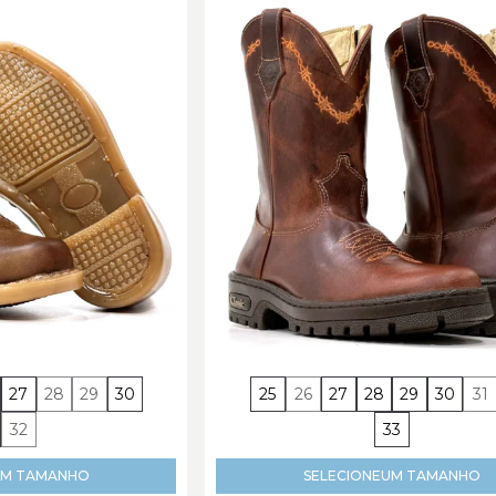
27
28
29
30
25
26
27
28
29
30
31
32
33
M TAMANHO
SELECIONE
UM TAMANHO