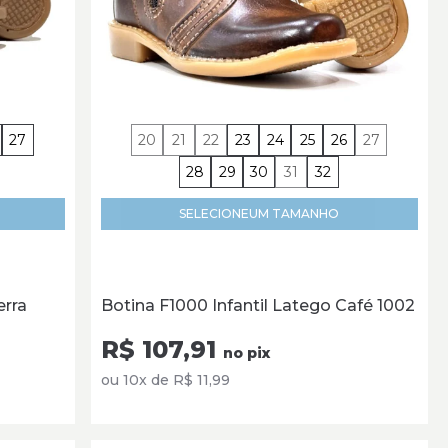
27
20
21
22
23
24
25
26
27
28
29
30
31
32
SELECIONE
UM TAMANHO
erra
Botina F1000 Infantil Latego Café 1002
R$ 107,91
no pix
ou 10x de R$ 11,99