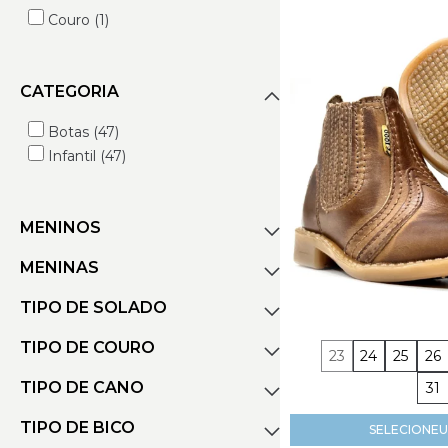
Couro (1)
CATEGORIA
Botas (47)
Infantil (47)
MENINOS
MENINAS
Botas (47)
TIPO DE SOLADO
Botas (33)
TIPO DE COURO
Borracha (20)
23
24
25
26
Work (1)
TIPO DE CANO
31
Bovino (21)
TIPO DE BICO
Alto (17)
SELECIONE
U