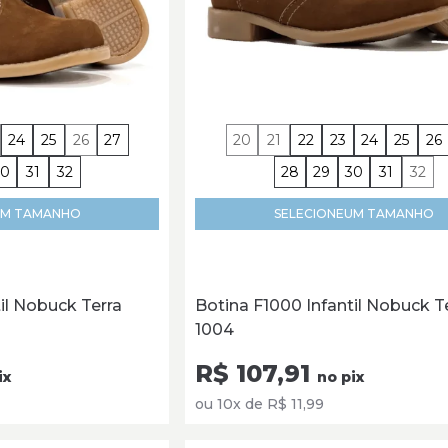
24
25
26
27
20
21
22
23
24
25
26
30
31
32
28
29
30
31
32
M TAMANHO
SELECIONE
UM TAMANHO
il Nobuck Terra
Botina F1000 Infantil Nobuck T
1004
R$ 107,91
ix
no pix
ou 10x de R$ 11,99