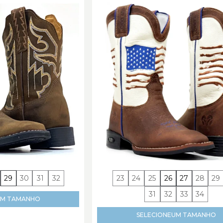
29
30
31
32
23
24
25
26
27
28
29
31
32
33
34
M TAMANHO
SELECIONE
UM TAMANHO