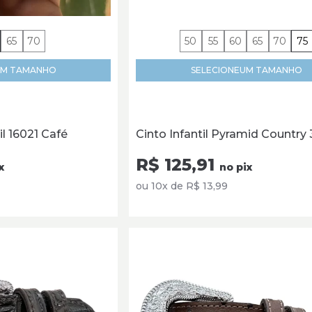
65
70
50
55
60
65
70
75
M TAMANHO
SELECIONE
UM TAMANHO
il 16021 Café
Cinto Infantil Pyramid Country
R$ 125,91
x
no pix
ou 10x de R$ 13,99