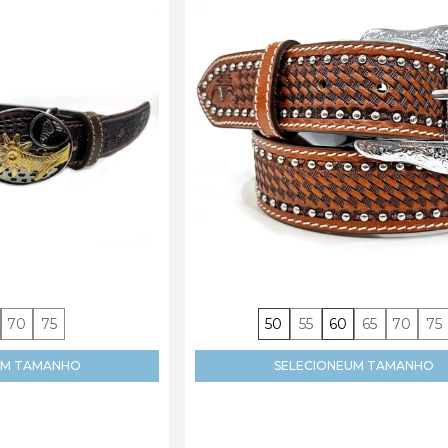
70
75
50
55
60
65
70
75
M TAMANHO
SELECIONE
UM TAMANHO