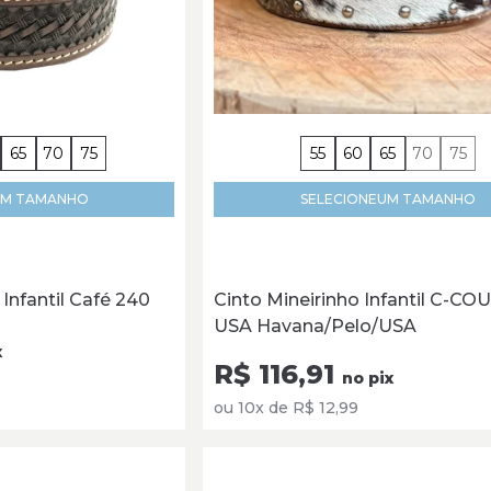
65
70
75
55
60
65
70
75
M TAMANHO
SELECIONE
UM TAMANHO
Infantil Café 240
Cinto Mineirinho Infantil C-C
USA Havana/Pelo/USA
x
R$ 116,91
no pix
ou 10x de R$ 12,99