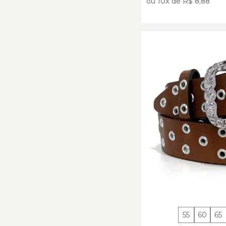
ou 10x de R$ 8,88
55
60
65