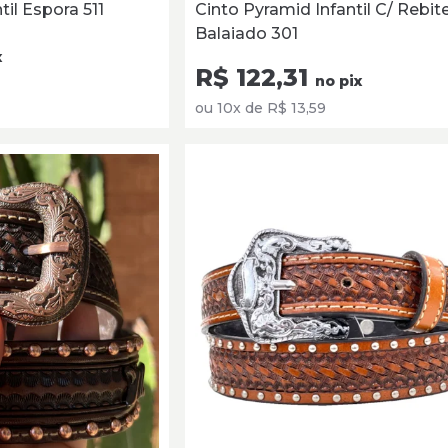
til Espora 511
Cinto Pyramid Infantil C/ Rebit
Balaiado 301
x
R$ 122,31
no pix
ou 10x de R$ 13,59