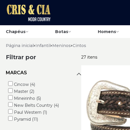
Chapéus
Botas
Homens
Página inicial
Infantil
Meninos
Cintos
Filtrar por
27 itens
MARCAS
Cincow (4)
Master (2)
Mineirinho (5)
New Belts Country (4)
Paul Western (1)
Pyramid (11)