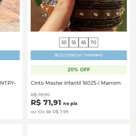
50
55
65
70
SELECIONE
UM TAMANHO
20% OFF
OUNTRY-
Cinto Master Infantil 16025-I Marrom
R$ 99,90
R$ 71,91
no pix
ou 10x de R$ 7,99