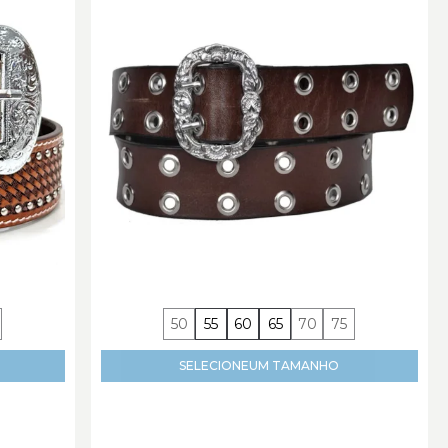
50
55
60
65
70
75
SELECIONE
UM TAMANHO