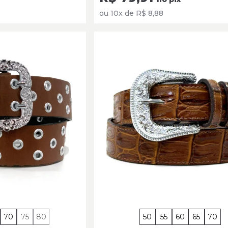
ou 10x de R$ 8,88
70
75
80
50
55
60
65
70