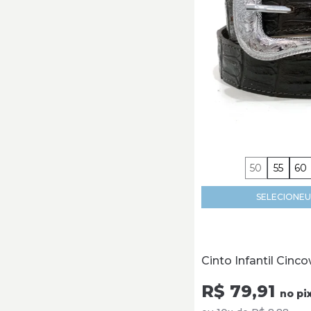
50
55
60
SELECIONE
U
Cinto Infantil Cinc
R$ 79,91
no pi