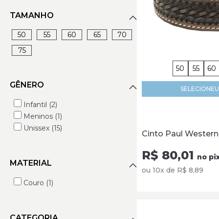
TAMANHO
50
55
60
65
70
75
50
55
60
GÊNERO
SELECIONE
U
Infantil (2)
Meninos (1)
Unissex (15)
Cinto Paul Western 
R$ 80,01
no pi
MATERIAL
ou 10x de R$ 8,89
Couro (1)
CATEGORIA