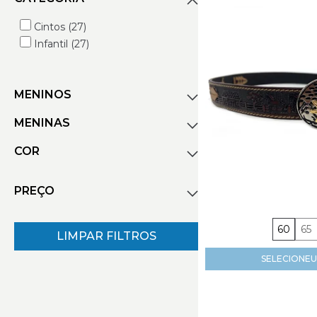
Cintos (27)
Infantil (27)
MENINOS
MENINAS
Cintos (27)
COR
Cintos (25)
marrom (17)
PREÇO
Marrom Escuro (1)
60
65
LIMPAR FILTROS
R$
R$
SELECIONE
U