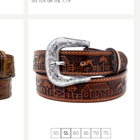
ou 10x de R$ 7,79
50
55
60
65
70
75