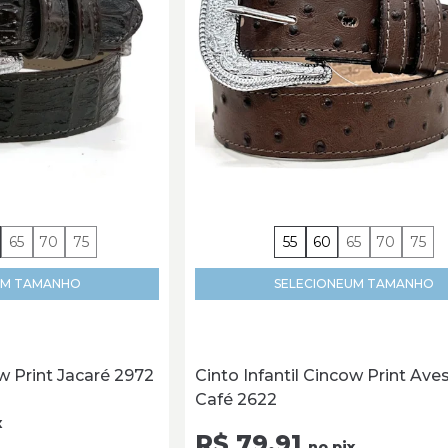
65
70
75
55
60
65
70
75
M TAMANHO
SELECIONE
UM TAMANHO
ow Print Jacaré 2972
Cinto Infantil Cincow Print Ave
Café 2622
x
R$ 79,91
no pix