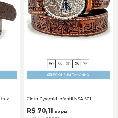
50
55
60
65
75
SELECIONE
UM TAMANHO
struz
Cinto Pyramid Infantil NSA 501
R$ 70,11
no pix