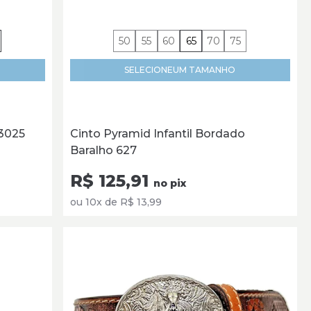
50
55
60
65
70
75
SELECIONE
UM TAMANHO
 3025
Cinto Pyramid Infantil Bordado
Baralho 627
R$ 125,91
no pix
ou 10x de R$ 13,99