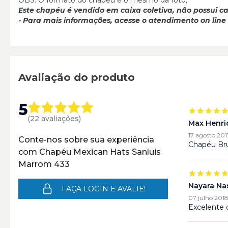
OBS: O formato do chapéu é o mesmo da foto;
Este chapéu é vendido em caixa coletiva, não possui ca
- Para mais informações, acesse o atendimento on line
Avaliação do produto
5
(22 avaliações)
Max Henri
17 agosto 201
Conte-nos sobre sua experiência
Chapéu Br
com Chapéu Mexican Hats Sanluis
Marrom 433
Nayara Na
FAÇA LOGIN E AVALIE!
07 julho 2018
Excelente 