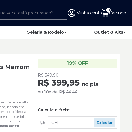
0
Minha conta
Carrinho
Selaria & Rodeio
Outlet & Kits
19% OFF
is Marrom
R$ 549,90
R$ 399,95
no pix
ou 10x de R$ 44,44
em feltro de alta
2 cm, banda em
Calcule o frete
com logo Mexican
a em material
iferenciado.
ossui caixa