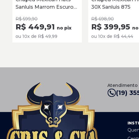
Sanluis Marrom Escuro
30X Sanluis 875
Nivaldo Bo
Especial Edition 12473
09 novembro
R$ 599,90
R$ 698,90
Chapéu per
R$ 449,91
R$ 399,95
no pix
no
ou 10x de R$ 49,99
ou 10x de R$ 44,44
adsuelem c
22 outubro 2
Ótimo!!
Nivaldo Bo
Atendimento
(19) 35
09 novembro
Chapéu per
enilda mari
INST
Que
30 junho 201
Muito bom!
Cent