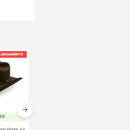
LANÇAMENTO
11% OFF
Chapéu Mexican Hats El
Fuerte Marrom MH3024
R$ 499,90
R$ 399,51
no pix
ou 10x de R$ 44,39
FF
an Hats 4x