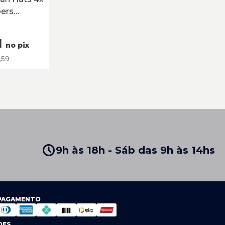
pers
om
1
no pix
,59
9h às 18h - Sáb das 9h às 14hs
 PAGAMENTO
DES