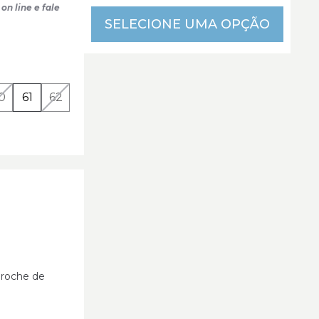
on line e fale
SELECIONE UMA OPÇÃO
0
61
62
broche de