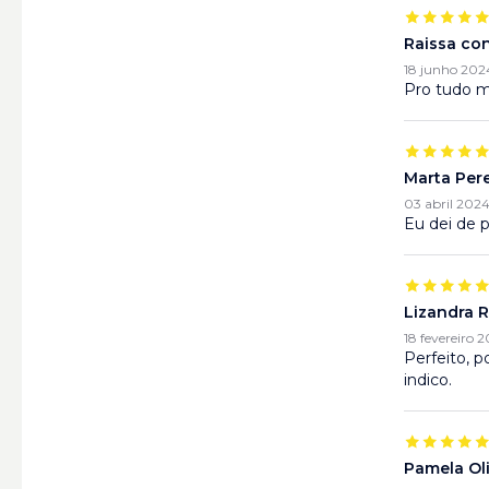
Raissa co
18 junho 202
Pro tudo m
Marta Pere
03 abril 202
Eu dei de 
Lizandra R
18 fevereiro 
Perfeito, p
indico.
Pamela Oli