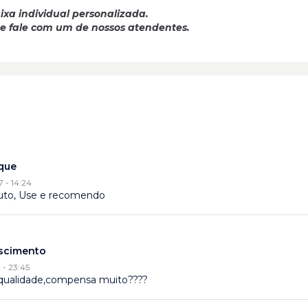
ixa individual personalizada.
 e fale com um de nossos atendentes.
que
7 - 14:24
uto, Use e recomendo
scimento
 - 23:45
qualidade,compensa muito????