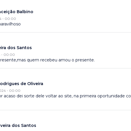
nceição Balbino
4 - 00:00
aravilhoso
ira dos Santos
4 - 00:00
presente,mas quem recebeu amou o presente.
odrigues de Oliveira
2024 - 00:00
or acaso dei sorte dele voltar ao site, na primeira oportunidade c
veira dos Santos