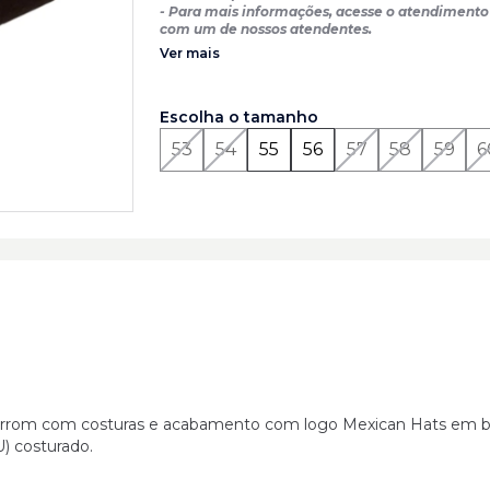
- Para mais informações, acesse o atendimento 
com um de nossos atendentes.
Ver mais
Escolha o tamanho
53
54
55
56
57
58
59
6
marrom com costuras e acabamento com logo Mexican Hats em 
) costurado.