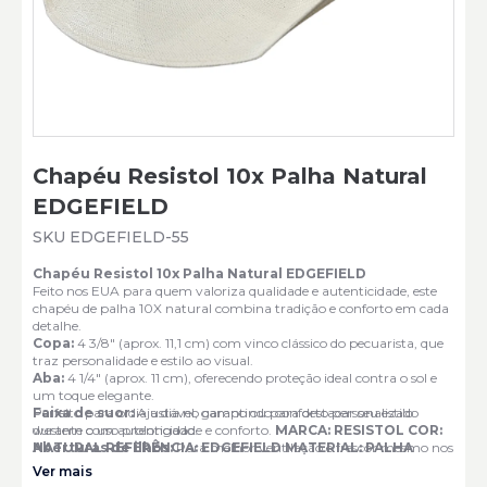
Chapéu Resistol 10x Palha Natural
EDGEFIELD
SKU EDGEFIELD-55
Chapéu Resistol 10x Palha Natural EDGEFIELD
Feito nos EUA para quem valoriza qualidade e autenticidade, este
chapéu de palha 10X natural combina tradição e conforto em cada
detalhe.
Copa:
4 3/8" (aprox. 11,1 cm) com vinco clássico do pecuarista, que
traz personalidade e estilo ao visual.
Aba:
4 1/4" (aprox. 11 cm), oferecendo proteção ideal contra o sol e
um toque elegante.
Faixa de suor:
Perfeito para o dia a dia no campo ou para destacar seu estilo
Ajustável, garantindo conforto personalizado
durante o uso prolongado.
western com autenticidade e conforto.
MARCA: RESISTOL COR:
Aberturas de ilhós:
NATURAL REFERÊNCIA: EDGEFIELD MATERIAL: PALHA
Para melhor ventilação e frescor mesmo nos
dias mais quentes.
Ver mais
Faixa externa:
Cinto com mini fivela detalhada gravada,