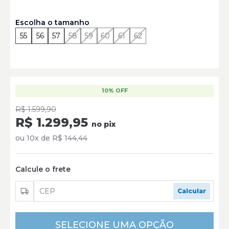
acrescentando um toque sofisticado ao chapéu.
Tamanhos disponíveis:
De 6 3/4" a 7 3/4", para um ajuste
Escolha o tamanho
perfeito.
55
56
57
58
59
60
61
62
10% OFF
R$ 1.599,90
R$ 1.299,95
no pix
ou 10x de R$ 144,44
Calcule o frete
SELECIONE UMA OPÇÃO