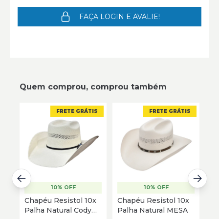
FAÇA LOGIN E AVALIE!
Quem comprou, comprou também
FRETE GRÁTIS
FRETE GRÁTIS
10% OFF
10% OFF
Chapéu Resistol 10x
Chapéu Resistol 10x
Ch
Palha Natural Cody
Palha Natural MESA
Pa