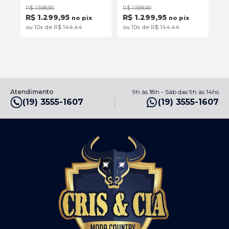
Johnson HOOTIE
S
R$ 1.598,90
R$ 1.599,90
R$ 
R$ 1.299,95
R$ 1.299,95
R$
no pix
no pix
ou 10x de R$ 144,44
ou 10x de R$ 144,44
ou 
Atendimento
9h às 18h - Sáb das 9h às 14hs
(19) 3555-1607
(19) 3555-1607