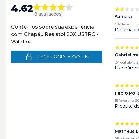
4.62
(8 avaliações)
Samara
06 dezembro 
Conte-nos sobre sua experiência
De uma con
com Chapéu Resistol 20X USTRC -
Wildfire
Gabriel mu
FAÇA LOGIN E AVALIE!
24 outubro 20
Uso número
Fabio Poliz
15 fevereiro 
Produto de
Matheus L
25 setembro 