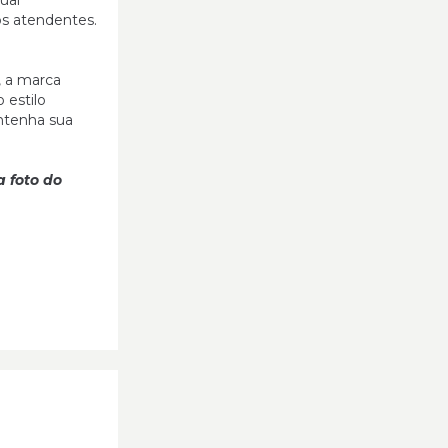
ual
os atendentes.
, a marca
 estilo
ntenha sua
a foto do