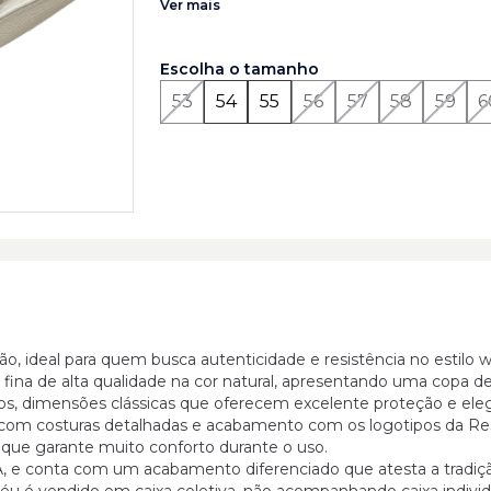
Ver mais
garante muito conforto durante o uso.
basta acessar o atendimento online e falar com um d
Porque comprar o chapéu Resistol?
Comprar
Resistol é investir em uma das marcas mais tradicion
Escolha o tamanho
do mundo western. Desde 1927, a marca norte-amer
de máxima qualidade e durabilidade, sendo a escolha 
53
54
55
56
57
58
59
6
dos rodeios e amantes do estilo country. Cada peça 
materiais premium e acabamento manual detalhado
que o chapéu mantenha sua forma e resista ao uso i
condições climáticas por muito mais tempo.
Observ
instrução detalhada de como medir e descobri
certo para você está disponível na última foto 
MARCA: RESISTOL COR: NATURAL REFERÊNCIA
o, ideal para quem busca autenticidade e resistência no estilo 
fina de alta qualidade na cor natural, apresentando uma copa de
, dimensões clássicas que oferecem excelente proteção e elegâ
om costuras detalhadas e acabamento com os logotipos da Res
que garante muito conforto durante o uso.
A, e conta com um acabamento diferenciado que atesta a tradiç