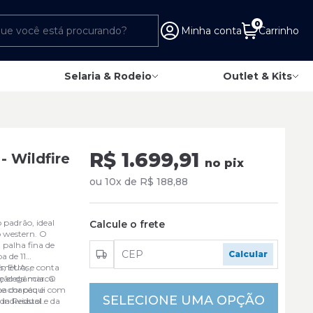
0
Minha conta
Carrinho
Selaria & Rodeio
Outlet & Kits
R$ 1.699,91
 Wildfire
no pix
ou 10x de R$ 188,88
 padrão, ideal
Calcule o frete
o western. O
 palha fina de
a de 11
ímetros,
s, EUA, e conta
e elegância. O
ição da marca.
na cor caqui com
te chapéu é
SELECIONE UMA OPÇÃO
a Resistol e da
individual
turado que
ento de dúvidas,