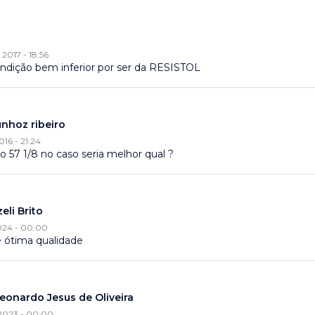
2017 - 18:56
dição bem inferior por ser da RESISTOL
nhoz ribeiro
16 - 21:24
 57 1/8 no caso seria melhor qual ?
eli Brito
2024 - 00:00
 ótima qualidade
eonardo Jesus de Oliveira
2023 - 00:00