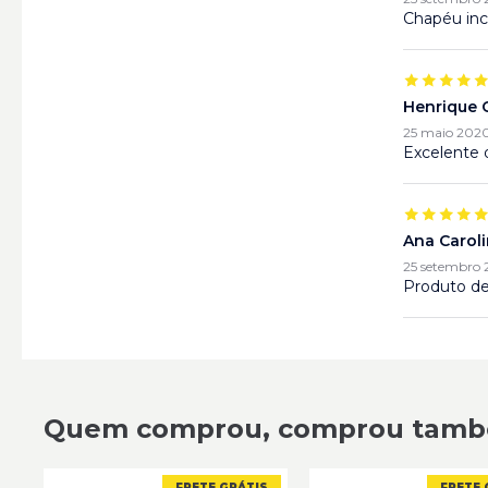
Chapéu inc
Henrique C
25 maio 202
Excelente 
Ana Carol
25 setembro 
Produto de
Henrique C
25 maio 202
Excelente 
Quem comprou, comprou tam
FRETE GRÁTIS
FRETE 