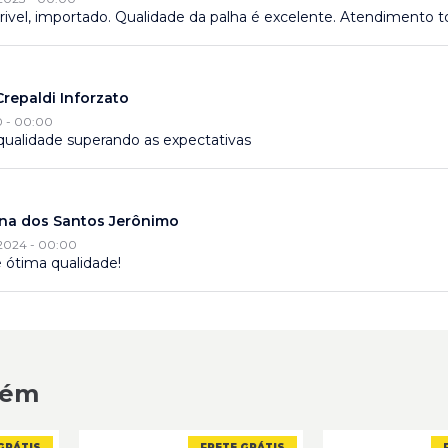
rivel, importado. Qualidade da palha é excelente. Atendimento t
repaldi Inforzato
0 - 00:00
qualidade superando as expectativas
ina dos Santos Jerônimo
2024 - 00:00
 ótima qualidade!
repaldi Inforzato
0 - 00:00
qualidade superando as expectativas
bém
GRÁTIS
FRETE GRÁTIS