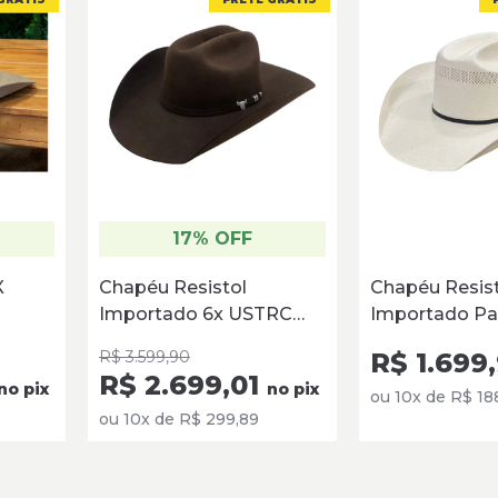
ina dos Santos Jerônimo
2024 - 00:00
 ótima qualidade!
17% OFF
X
Chapéu Resistol
Chapéu Resist
Importado 6x USTRC
Importado Pa
Chocolate
Aba 10 - USTR
R$ 3.599,90
R$ 1.699
Money- RSU
R$ 2.699,01
no pix
no pix
ou 10x de R$ 18
ou 10x de R$ 299,89