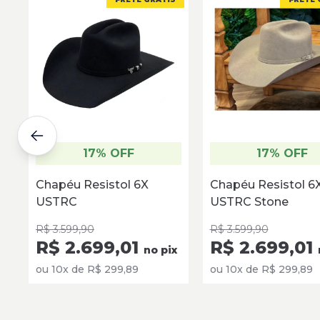
Ana Carol
25 setembro 
Produto de
17% OFF
17% OFF
Chapéu Resistol 6X
Chapéu Resistol 6
USTRC
USTRC Stone
R$ 3.599,90
R$ 3.599,90
R$ 2.699,01
R$ 2.699,01
no pix
ou 10x de R$ 299,89
ou 10x de R$ 299,89