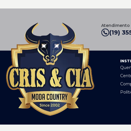
Atendimento
(19) 35
INST
Que
Cent
Comp
Polít