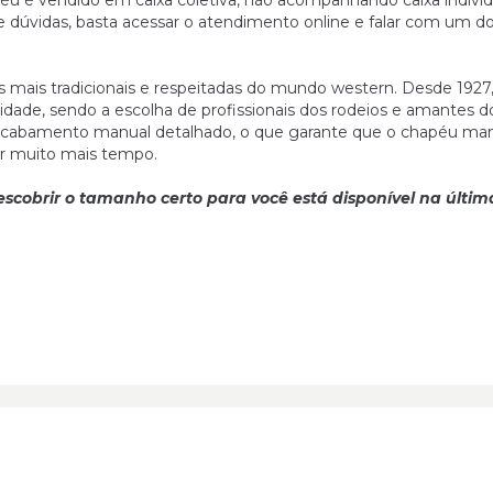
u é vendido em caixa coletiva, não acompanhando caixa individ
e dúvidas, basta acessar o atendimento online e falar com um d
 mais tradicionais e respeitadas do mundo western. Desde 1927
dade, sendo a escolha de profissionais dos rodeios e amantes do
 acabamento manual detalhado, o que garante que o chapéu ma
por muito mais tempo.
cobrir o tamanho certo para você está disponível na últim